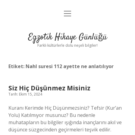
menüyü
Anasayfa
aç
Gizlilik Politikası
Egzotik Hikaye Günlüğü
Yasal Uyarı
Farklı kültürlerle dolu neşeli bilgiler!
Hakkımızda
Etiket:
Nahl suresi 112 ayette ne anlatılıyor
Siz Hiç Düşünmez Misiniz
Tarih: Ekim 15, 2024
Kuranı Kerimde Hiç Düşünmezsiniz? Tefsir (Kur’an
Yolu) Katılmıyor musunuz? Bu nedenle
muhatapların bu bilgiler ışığında inançlarını akıl ve
düşünce süzgecinden geçirmeleri teşvik edilir.