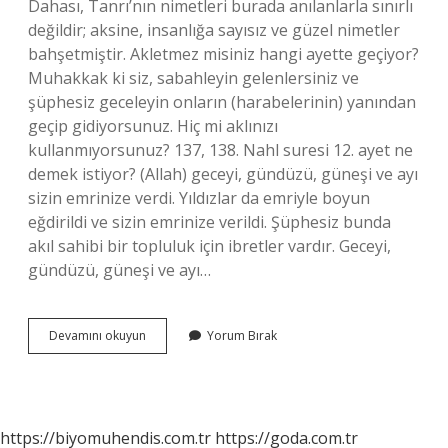
Dahası, Tanrı’nın nimetleri burada anılanlarla sınırlı
değildir; aksine, insanlığa sayısız ve güzel nimetler
bahşetmiştir. Akletmez misiniz hangi ayette geçiyor?
Muhakkak ki siz, sabahleyin gelenlersiniz ve
şüphesiz geceleyin onların (harabelerinin) yanından
geçip gidiyorsunuz. Hiç mi aklınızı
kullanmıyorsunuz? 137, 138. Nahl suresi 12. ayet ne
demek istiyor? (Allah) geceyi, gündüzü, güneşi ve ayı
sizin emrinize verdi. Yıldızlar da emriyle boyun
eğdirildi ve sizin emrinize verildi. Şüphesiz bunda
akıl sahibi bir topluluk için ibretler vardır. Geceyi,
gündüzü, güneşi ve ayı…
Siz
Devamını okuyun
Yorum Bırak
Hiç
Düşünmez
Misiniz
https://biyomuhendis.com.tr
https://goda.com.tr