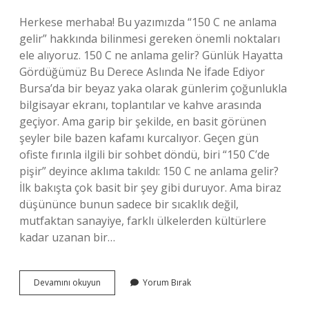
Herkese merhaba! Bu yazımızda “150 C ne anlama
gelir” hakkında bilinmesi gereken önemli noktaları
ele alıyoruz. 150 C ne anlama gelir? Günlük Hayatta
Gördüğümüz Bu Derece Aslında Ne İfade Ediyor
Bursa’da bir beyaz yaka olarak günlerim çoğunlukla
bilgisayar ekranı, toplantılar ve kahve arasında
geçiyor. Ama garip bir şekilde, en basit görünen
şeyler bile bazen kafamı kurcalıyor. Geçen gün
ofiste fırınla ilgili bir sohbet döndü, biri “150 C’de
pişir” deyince aklıma takıldı: 150 C ne anlama gelir?
İlk bakışta çok basit bir şey gibi duruyor. Ama biraz
düşününce bunun sadece bir sıcaklık değil,
mutfaktan sanayiye, farklı ülkelerden kültürlere
kadar uzanan bir…
150
Devamını okuyun
Yorum Bırak
C
ne