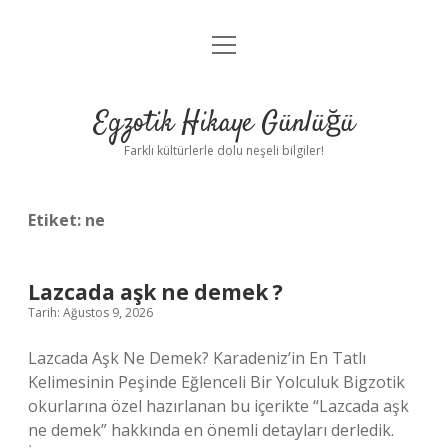
menüyü
Anasayfa
aç
Gizlilik Politikası
Egzotik Hikaye Günlüğü
Yasal Uyarı
Farklı kültürlerle dolu neşeli bilgiler!
Hakkımızda
Etiket:
ne
Lazcada aşk ne demek ?
Tarih: Ağustos 9, 2026
Lazcada Aşk Ne Demek? Karadeniz’in En Tatlı
Kelimesinin Peşinde Eğlenceli Bir Yolculuk Bigzotik
okurlarına özel hazırlanan bu içerikte “Lazcada aşk
ne demek” hakkında en önemli detayları derledik.