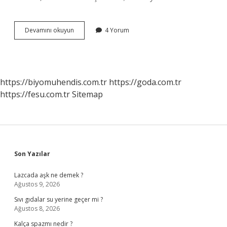
Güneş
Devamını okuyun
4 Yorum
yararlı
mı
zararlı
mı
?
https://biyomuhendis.com.tr
https://goda.com.tr
https://fesu.com.tr
Sitemap
Sidebar
Son Yazılar
Lazcada aşk ne demek ?
Ağustos 9, 2026
Sıvı gıdalar su yerine geçer mi ?
Ağustos 8, 2026
Kalça spazmı nedir ?