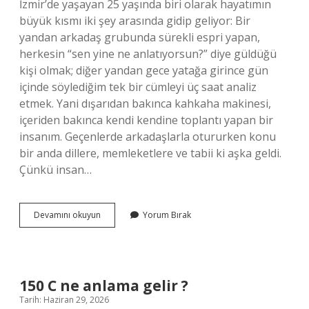
İzmir’de yaşayan 25 yaşında biri olarak hayatımın
büyük kısmı iki şey arasında gidip geliyor: Bir
yandan arkadaş grubunda sürekli espri yapan,
herkesin “sen yine ne anlatıyorsun?” diye güldüğü
kişi olmak; diğer yandan gece yatağa girince gün
içinde söylediğim tek bir cümleyi üç saat analiz
etmek. Yani dışarıdan bakınca kahkaha makinesi,
içeriden bakınca kendi kendine toplantı yapan bir
insanım. Geçenlerde arkadaşlarla otururken konu
bir anda dillere, memleketlere ve tabii ki aşka geldi.
Çünkü insan…
Lazcada
Devamını okuyun
Yorum Bırak
aşk
ne
demek
?
150 C ne anlama gelir ?
Tarih: Haziran 29, 2026