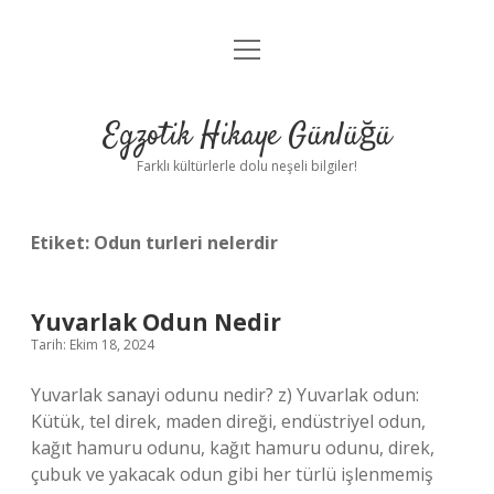
menüyü
Anasayfa
aç
Gizlilik Politikası
Egzotik Hikaye Günlüğü
Yasal Uyarı
Farklı kültürlerle dolu neşeli bilgiler!
Hakkımızda
Etiket:
Odun turleri nelerdir
Yuvarlak Odun Nedir
Tarih: Ekim 18, 2024
Yuvarlak sanayi odunu nedir? z) Yuvarlak odun:
Kütük, tel direk, maden direği, endüstriyel odun,
kağıt hamuru odunu, kağıt hamuru odunu, direk,
çubuk ve yakacak odun gibi her türlü işlenmemiş