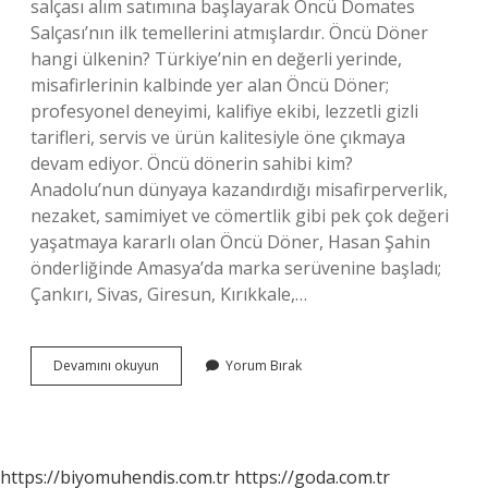
salçası alım satımına başlayarak Öncü Domates
Salçası’nın ilk temellerini atmışlardır. Öncü Döner
hangi ülkenin? Türkiye’nin en değerli yerinde,
misafirlerinin kalbinde yer alan Öncü Döner;
profesyonel deneyimi, kalifiye ekibi, lezzetli gizli
tarifleri, servis ve ürün kalitesiyle öne çıkmaya
devam ediyor. Öncü dönerin sahibi kim?
Anadolu’nun dünyaya kazandırdığı misafirperverlik,
nezaket, samimiyet ve cömertlik gibi pek çok değeri
yaşatmaya kararlı olan Öncü Döner, Hasan Şahin
önderliğinde Amasya’da marka serüvenine başladı;
Çankırı, Sivas, Giresun, Kırıkkale,…
Öncü
Devamını okuyun
Yorum Bırak
Sahibi
Kim
https://biyomuhendis.com.tr
https://goda.com.tr