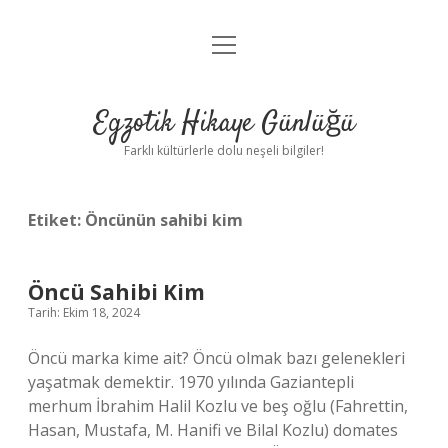
menüyü
Anasayfa
aç
Gizlilik Politikası
Egzotik Hikaye Günlüğü
Yasal Uyarı
Farklı kültürlerle dolu neşeli bilgiler!
Hakkımızda
Etiket:
Öncünün sahibi kim
Öncü Sahibi Kim
Tarih: Ekim 18, 2024
Öncü marka kime ait? Öncü olmak bazı gelenekleri
yaşatmak demektir. 1970 yılında Gaziantepli
merhum İbrahim Halil Kozlu ve beş oğlu (Fahrettin,
Hasan, Mustafa, M. Hanifi ve Bilal Kozlu) domates