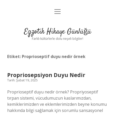
menüyü
Anasayfa
aç
Gizlilik Politikası
Egzotik Hikaye Günlüğü
Yasal Uyarı
Farklı kültürlerle dolu neşeli bilgiler!
Hakkımızda
Etiket:
Proprioseptif duyu nedir örnek
Propriosepsiyon Duyu Nedir
Tarih: Şubat 19, 2025
Proprioseptif duyu nedir örnek? Propriyoseptif
tırpan sistemi, vücudumuzun kaslarımızdan,
kemiklerimizden ve eklemlerimizden beyne konumu
hakkında bilgi sağlamak için sorumlu sansasyonel