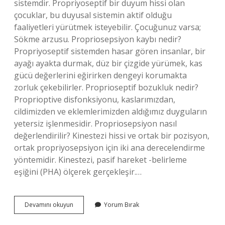
sistemdir. Propriyoseptif bir duyum hissi olan
çocuklar, bu duyusal sistemin aktif olduğu
faaliyetleri yürütmek isteyebilir. Çocuğunuz varsa;
Sökme arzusu. Propriosepsiyon kaybı nedir?
Propriyoseptif sistemden hasar gören insanlar, bir
ayağı ayakta durmak, düz bir çizgide yürümek, kas
gücü değerlerini eğirirken dengeyi korumakta
zorluk çekebilirler. Proprioseptif bozukluk nedir?
Proprioptive disfonksiyonu, kaslarımızdan,
cildimizden ve eklemlerimizden aldığımız duyguların
yetersiz işlenmesidir. Propriosepsiyon nasıl
değerlendirilir? Kinestezi hissi ve ortak bir pozisyon,
ortak propriyosepsiyon için iki ana derecelendirme
yöntemidir. Kinestezi, pasif hareket -belirleme
eşiğini (PHA) ölçerek gerçekleşir.…
Propriosepsiyon
Devamını okuyun
Yorum Bırak
Duyu
Nedir