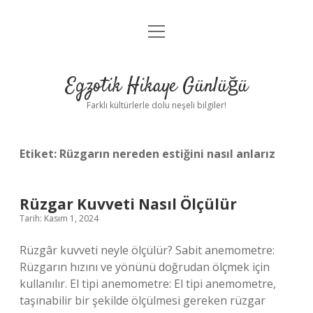
menüyü
Anasayfa
aç
Gizlilik Politikası
Egzotik Hikaye Günlüğü
Yasal Uyarı
Farklı kültürlerle dolu neşeli bilgiler!
Hakkımızda
Etiket:
Rüzgarın nereden estiğini nasıl anlarız
Rüzgar Kuvveti Nasıl Ölçülür
Tarih: Kasım 1, 2024
Rüzgâr kuvveti neyle ölçülür? Sabit anemometre:
Rüzgarın hızını ve yönünü doğrudan ölçmek için
kullanılır. El tipi anemometre: El tipi anemometre,
taşınabilir bir şekilde ölçülmesi gereken rüzgar