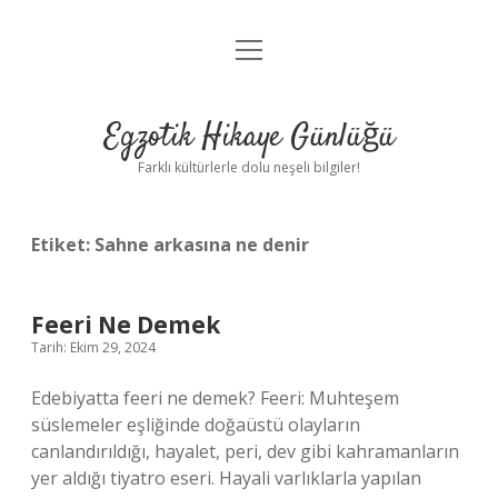
menüyü
Anasayfa
aç
Gizlilik Politikası
Egzotik Hikaye Günlüğü
Yasal Uyarı
Farklı kültürlerle dolu neşeli bilgiler!
Hakkımızda
Etiket:
Sahne arkasına ne denir
Feeri Ne Demek
Tarih: Ekim 29, 2024
Edebiyatta feeri ne demek? Feeri: Muhteşem
süslemeler eşliğinde doğaüstü olayların
canlandırıldığı, hayalet, peri, dev gibi kahramanların
yer aldığı tiyatro eseri. Hayali varlıklarla yapılan