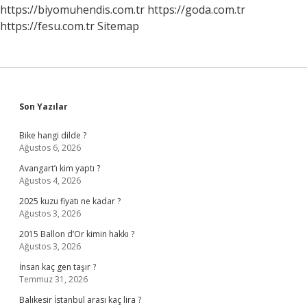
https://biyomuhendis.com.tr
https://goda.com.tr
https://fesu.com.tr
Sitemap
Sidebar
Son Yazılar
Bike hangi dilde ?
Ağustos 6, 2026
Avangart’ı kim yaptı ?
Ağustos 4, 2026
2025 kuzu fiyatı ne kadar ?
Ağustos 3, 2026
2015 Ballon d’Or kimin hakkı ?
Ağustos 3, 2026
İnsan kaç gen taşır ?
Temmuz 31, 2026
Balıkesir İstanbul arası kaç lira ?