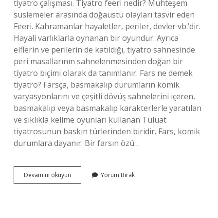
tiyatro çalışması. Tiyatro feeri nedir? Muhteşem
süslemeler arasında doğaüstü olayları tasvir eden
Feeri. Kahramanlar hayaletler, periler, devler vb.’dir.
Hayali varlıklarla oynanan bir oyundur. Ayrıca
elflerin ve perilerin de katıldığı, tiyatro sahnesinde
peri masallarının sahnelenmesinden doğan bir
tiyatro biçimi olarak da tanımlanır. Fars ne demek
tiyatro? Farsça, basmakalıp durumların komik
varyasyonlarını ve çeşitli dövüş sahnelerini içeren,
basmakalıp veya basmakalıp karakterlerle yaratılan
ve sıklıkla kelime oyunları kullanan Tuluat
tiyatrosunun baskın türlerinden biridir. Fars, komik
durumlara dayanır. Bir farsın özü…
Feeri
Devamını okuyun
Yorum Bırak
Ne
Demek