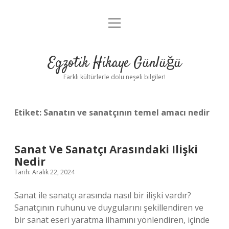
menüyü
Anasayfa
aç
Gizlilik Politikası
Egzotik Hikaye Günlüğü
Yasal Uyarı
Farklı kültürlerle dolu neşeli bilgiler!
Hakkımızda
Etiket:
Sanatın ve sanatçının temel amacı nedir
Sanat Ve Sanatçı Arasındaki Ilişki
Nedir
Tarih: Aralık 22, 2024
Sanat ile sanatçı arasında nasıl bir ilişki vardır?
Sanatçının ruhunu ve duygularını şekillendiren ve
bir sanat eseri yaratma ilhamını yönlendiren, içinde