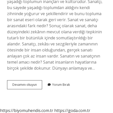
yaşadığı toplumun inançları ve kültürüdür. Sanatçı,
bu sayede yaşadığı toplumdan aldığını kendi
zihninde yoğurur ve şekillendirir ve bunu topluma
bir sanat eseri olarak geri verir. Sanat ve sanatçı
arasındaki fark nedir? Sonuç olarak sanat, deha
düzeyindeki zekânın mevcut olana verdiği tepkinin
tutarlı bir bütünlük içinde somutlaştırıldığı bir
alandır. Sanatçı, zekâsı ve sezgileriyle zamanının
ötesinde bir insan olduğundan, gerçek sanatı
anlayan çok az insan vardır. Sanatın ve sanatçının
temel amacı nedir? Sanat insanların hayatlarına
birçok şekilde dokunur. Dünyayı anlamaya ve…
Sanat
Devamını okuyun
Yorum Bırak
Ve
Sanatçı
Arasındaki
Ilişki
Nedir
https://biyomuhendis.com.tr
https://goda.com.tr