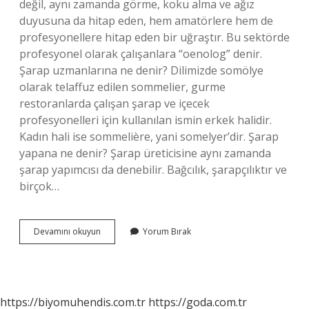
değil, aynı zamanda görme, koku alma ve ağız
duyusuna da hitap eden, hem amatörlere hem de
profesyonellere hitap eden bir uğraştır. Bu sektörde
profesyonel olarak çalışanlara “oenolog” denir.
Şarap uzmanlarına ne denir? Dilimizde somölye
olarak telaffuz edilen sommelier, gurme
restoranlarda çalışan şarap ve içecek
profesyonelleri için kullanılan ismin erkek halidir.
Kadın hali ise sommelière, yani somelyer’dir. Şarap
yapana ne denir? Şarap üreticisine aynı zamanda
şarap yapımcısı da denebilir. Bağcılık, şarapçılıktır ve
birçok…
Şarap
Devamını okuyun
Yorum Bırak
Servisi
Yapanlara
Ne
Denir
https://biyomuhendis.com.tr
https://goda.com.tr