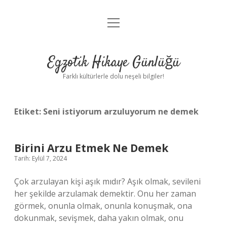
menüyü
Anasayfa
aç
Gizlilik Politikası
Egzotik Hikaye Günlüğü
Yasal Uyarı
Farklı kültürlerle dolu neşeli bilgiler!
Hakkımızda
Etiket:
Seni istiyorum arzuluyorum ne demek
Birini Arzu Etmek Ne Demek
Tarih: Eylül 7, 2024
Çok arzulayan kişi aşık mıdır? Aşık olmak, sevileni
her şekilde arzulamak demektir. Onu her zaman
görmek, onunla olmak, onunla konuşmak, ona
dokunmak, sevişmek, daha yakın olmak, onu