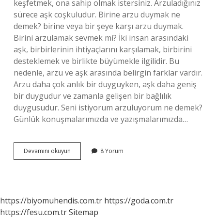
keşfetmek, ona sahip olmak istersiniz. Arzuladığınız
sürece aşk coşkuludur. Birine arzu duymak ne
demek? birine veya bir şeye karşı arzu duymak.
Birini arzulamak sevmek mi? İki insan arasındaki
aşk, birbirlerinin ihtiyaçlarını karşılamak, birbirini
desteklemek ve birlikte büyümekle ilgilidir. Bu
nedenle, arzu ve aşk arasında belirgin farklar vardır.
Arzu daha çok anlık bir duyguyken, aşk daha geniş
bir duygudur ve zamanla gelişen bir bağlılık
duygusudur. Seni istiyorum arzuluyorum ne demek?
Günlük konuşmalarımızda ve yazışmalarımızda…
Birini
Devamını okuyun
8 Yorum
Arzu
Etmek
Ne
Demek
https://biyomuhendis.com.tr
https://goda.com.tr
https://fesu.com.tr
Sitemap