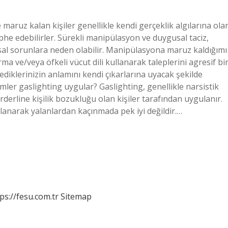
 maruz kalan kişiler genellikle kendi gerçeklik algılarına ola
he edebilirler. Sürekli manipülasyon ve duygusal taciz,
sal sorunlara neden olabilir. Manipülasyona maruz kaldığımı
ma ve/veya öfkeli vücut dili kullanarak taleplerini agresif bi
ylediklerinizin anlamını kendi çıkarlarına uyacak şekilde
Kimler gaslighting uygular? Gaslighting, genellikle narsistik
rderline kişilik bozukluğu olan kişiler tarafından uygulanır.
ullanarak yalanlardan kaçınmada pek iyi değildir.…
ps://fesu.com.tr
Sitemap