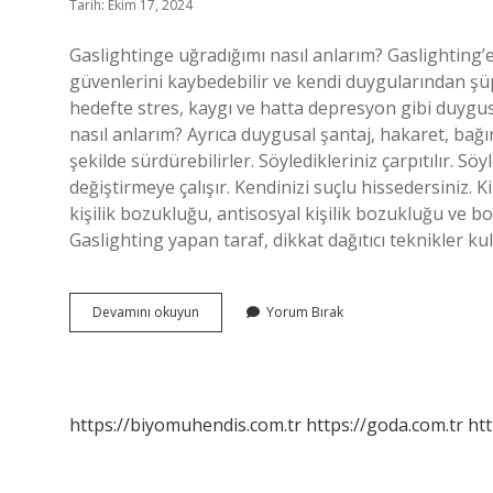
Tarih: Ekim 17, 2024
Gaslightinge uğradığımı nasıl anlarım? Gaslighting’e
güvenlerini kaybedebilir ve kendi duygularından şüp
hedefte stres, kaygı ve hatta depresyon gibi duygu
nasıl anlarım? Ayrıca duygusal şantaj, hakaret, bağır
şekilde sürdürebilirler. Söyledikleriniz çarpıtılır. Sö
değiştirmeye çalışır. Kendinizi suçlu hissedersiniz. 
kişilik bozukluğu, antisosyal kişilik bozukluğu ve bo
Gaslighting yapan taraf, dikkat dağıtıcı teknikler k
Gaslightinge
Devamını okuyun
Yorum Bırak
Maruz
Kaldığını
Nasıl
Anlarsın
https://biyomuhendis.com.tr
https://goda.com.tr
htt