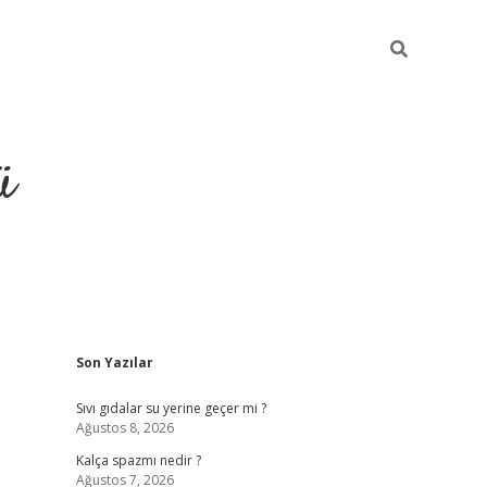
ü
Sidebar
Son Yazılar
grand opera bet güncel giriş
Sıvı gıdalar su yerine geçer mi ?
Ağustos 8, 2026
Kalça spazmı nedir ?
Ağustos 7, 2026