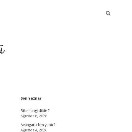
ü
Sidebar
Son Yazılar
grand opera bet güncel giriş
Bike hangi dilde ?
Ağustos 6, 2026
Avangart’ı kim yaptı ?
Ağustos 4, 2026