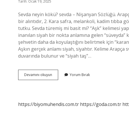
Tarih: Ocak 19, 2025
Sevda neyin kökü? sevda – Nişanyan Sözlüğü. Arapça swd sawdāˀ سوداء kökünden “1. 
bir alıntıdır, 2. Kara safra, melankoli, kadim tıbba 
tutku. Sevda türemiş mi basit mi? “Aşk” kelimesi yap
inanılan siyah bir nokta anlamına gelen “süveyda” ke
şehvetin daha da koyulaştığını belirtmek için “karan
Aşkın gerçek anlamı siyah, siyahtır. Kelime Arapça 
duvarında bulunur ve “siyah taş”…
Sevda
Devamını okuyun
Yorum Bırak
Kelimesinin
Kökü
Nedir
https://biyomuhendis.com.tr
https://goda.com.tr
htt