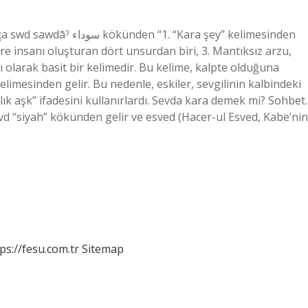
“Kara şey” kelimesinden
göre insanı oluşturan dört unsurdan biri, 3. Mantıksız arzu,
ı olarak basit bir kelimedir. Bu kelime, kalpte olduğuna
limesinden gelir. Bu nedenle, eskiler, sevgilinin kalbindeki
lık aşk” ifadesini kullanırlardı. Sevda kara demek mi? Sohbet.
svd “siyah” kökünden gelir ve esved (Hacer-ul Esved, Kabe’nin
ps://fesu.com.tr
Sitemap