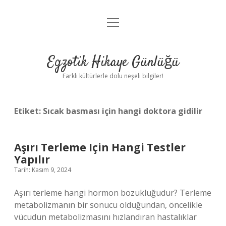
menüyü
Anasayfa
aç
Gizlilik Politikası
Egzotik Hikaye Günlüğü
Yasal Uyarı
Farklı kültürlerle dolu neşeli bilgiler!
Hakkımızda
Etiket:
Sıcak basması için hangi doktora gidilir
Aşırı Terleme Için Hangi Testler
Yapılır
Tarih: Kasım 9, 2024
Aşırı terleme hangi hormon bozukluğudur? Terleme
metabolizmanın bir sonucu olduğundan, öncelikle
vücudun metabolizmasını hızlandıran hastalıklar