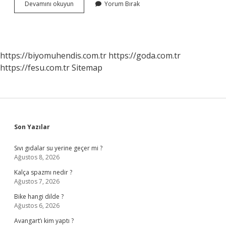
Uluslararası
Devamını okuyun
Yorum Bırak
Antlaşmalar
Ne
Zaman
Bağlayıcılık
Kazanır
https://biyomuhendis.com.tr
https://goda.com.tr
https://fesu.com.tr
Sitemap
Sidebar
Son Yazılar
Sıvı gıdalar su yerine geçer mi ?
Ağustos 8, 2026
Kalça spazmı nedir ?
Ağustos 7, 2026
Bike hangi dilde ?
Ağustos 6, 2026
Avangart’ı kim yaptı ?