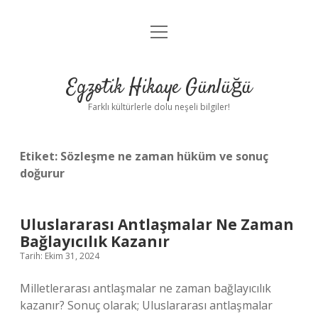
menüyü
Anasayfa
aç
Gizlilik Politikası
Egzotik Hikaye Günlüğü
Yasal Uyarı
Farklı kültürlerle dolu neşeli bilgiler!
Hakkımızda
Etiket:
Sözleşme ne zaman hüküm ve sonuç
doğurur
Uluslararası Antlaşmalar Ne Zaman
Bağlayıcılık Kazanır
Tarih: Ekim 31, 2024
Milletlerarası antlaşmalar ne zaman bağlayıcılık
kazanır? Sonuç olarak; Uluslararası antlaşmalar