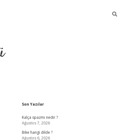
ü
Sidebar
Son Yazılar
grand opera bet güncel giriş
Kalça spazmı nedir ?
Ağustos 7, 2026
Bike hangi dilde ?
Ağustos 6, 2026