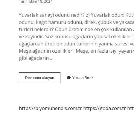
Tarih: Ekim 18, 2024
Yuvarlak sanayi odunu nedir? z) Yuvarlak odun: Kütü
odunu, kağıt hamuru odunu, direk, çubuk ve yakaca
turleri nelerdir? Odun üretiminde en çok kullanılan
ve kayındır. Söz konusu ağaçların yapısal özellikleri
ağaçlardan üretilen odun türlerinin yanma süresi ve 
Meşe ağacının özellikleri: Meşe, en fazla ısıyı yayan
gibi ağaçların…
Yuvarlak
Devamını okuyun
Yorum Bırak
Odun
Nedir
https://biyomuhendis.com.tr
https://goda.com.tr
htt