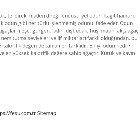
k, tel direk, maden direği, endüstriyel odun, kağıt hamuru
k odun gibi her türlü işlenmemiş odunu ifade eder. Odun
 ağaçlar meşe, gürgen, ladin, dişbudak, huş, maun, akçaağaç
, nem tutma seviyeleri ve lif miktarları farklı olduğundan, bu
kalorifik değeri de tamamen farklıdır. En iyi odun nedir?
 ve en yüksek kalorifik değere sahip ağaçtır. Kütük ve kayın
ps://fesu.com.tr
Sitemap