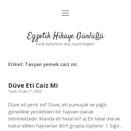
menüyü
Anasayfa
aç
Gizlilik Politikası
Egzotik Hikaye Günlüğü
Yasal Uyarı
Farklı kültürlerle dolu neşeli bilgiler!
Hakkımızda
Etiket:
Tavşan yemek caiz mi
Düve Eti Caiz Mi
Tarih: Ocak 17, 2025
Düve eti yenir mi? Düve, eti yumuşak ve yağlı,
genellikle yenilebilen bir hayvan olarak
bilinmektedir. Manda eti helal mi? a) Eti helal olarak
kabul edilen hayvanlar dört grupta toplanır: 1. Sığır,