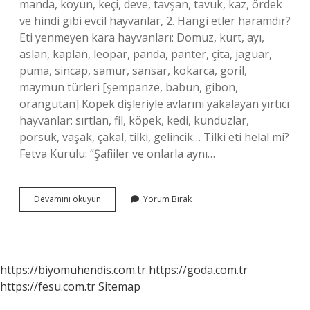
manda, koyun, keçi, deve, tavşan, tavuk, kaz, ördek
ve hindi gibi evcil hayvanlar, 2. Hangi etler haramdır?
Eti yenmeyen kara hayvanları: Domuz, kurt, ayı,
aslan, kaplan, leopar, panda, panter, çita, jaguar,
puma, sincap, samur, sansar, kokarca, goril,
maymun türleri [şempanze, babun, gibon,
orangutan] Köpek dişleriyle avlarını yakalayan yırtıcı
hayvanlar: sırtlan, fil, köpek, kedi, kunduzlar,
porsuk, vaşak, çakal, tilki, gelincik… Tilki eti helal mi?
Fetva Kurulu: “Şafiiler ve onlarla aynı…
Düve
Devamını okuyun
Yorum Bırak
Eti
Caiz
Mi
https://biyomuhendis.com.tr
https://goda.com.tr
https://fesu.com.tr
Sitemap