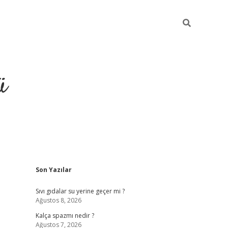
ü
Sidebar
Son Yazılar
grand opera bet güncel giriş
Sıvı gıdalar su yerine geçer mi ?
Ağustos 8, 2026
Kalça spazmı nedir ?
Ağustos 7, 2026