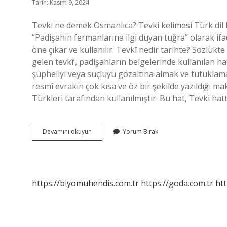
Tarih: Kasım 9, 2024
Tevkī ne demek Osmanlıca? Tevki kelimesi Türk dil b
“Padişahın fermanlarına ilgi duyan tuğra” olarak if
öne çıkar ve kullanılır. Tevkī nedir tarihte? Sözlükt
gelen tevkî’, padişahların belgelerinde kullanılan 
şüpheliyi veya suçluyu gözaltına almak ve tutuklama
resmî evrakın çok kısa ve öz bir şekilde yazıldığı m
Türkleri tarafından kullanılmıştır. Bu hat, Tevki hatt
Tevki
Devamını okuyun
Yorum Bırak
Ne
Anlama
Gelir
https://biyomuhendis.com.tr
https://goda.com.tr
htt