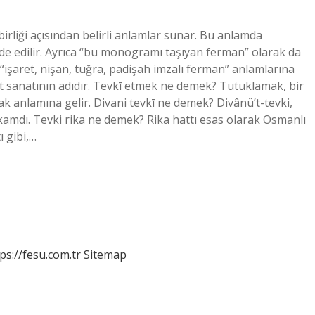
irliği açısından belirli anlamlar sunar. Bu anlamda
ade edilir. Ayrıca “bu monogramı taşıyan ferman” olarak da
e “işaret, nişan, tuğra, padişah imzalı ferman” anlamlarına
hat sanatının adıdır. Tevkī etmek ne demek? Tutuklamak, bir
k anlamına gelir. Divani tevkī ne demek? Divânü’t-tevki,
akamdı. Tevki rika ne demek? Rika hattı esas olarak Osmanlı
ı gibi,…
ps://fesu.com.tr
Sitemap