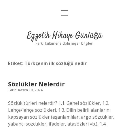
menüyü
Anasayfa
aç
Gizlilik Politikası
Egzotik Hikaye Günlüğü
Yasal Uyarı
Farklı kültürlerle dolu neşeli bilgiler!
Hakkımızda
Etiket:
Türkçenin ilk sözlüğü nedir
Sözlükler Nelerdir
Tarih: Kasım 10, 2024
Sözlük türleri nelerdir? 1.1. Genel sözlükler, 1.2.
Lehçe/lehçe sözlükleri, 1.3. Dilin belirli alanlarını
kapsayan sözlükler (eşanlamlılar, argo sözcükler,
yabancı sözcükler, ifadeler, atasözleri vb.), 1.4.