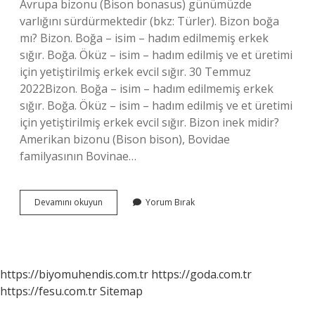
Avrupa bizonu (Bison bonasus) günümüzde
varlığını sürdürmektedir (bkz: Türler). Bizon boğa
mı? Bizon. Boğa – isim – hadım edilmemiş erkek
sığır. Boğa. Öküz – isim – hadım edilmiş ve et üretimi
için yetiştirilmiş erkek evcil sığır. 30 Temmuz
2022Bizon. Boğa – isim – hadım edilmemiş erkek
sığır. Boğa. Öküz – isim – hadım edilmiş ve et üretimi
için yetiştirilmiş erkek evcil sığır. Bizon inek midir?
Amerikan bizonu (Bison bison), Bovidae
familyasının Bovinae…
Bizon
Devamını okuyun
Yorum Bırak
Öküz
Mü
https://biyomuhendis.com.tr
https://goda.com.tr
https://fesu.com.tr
Sitemap