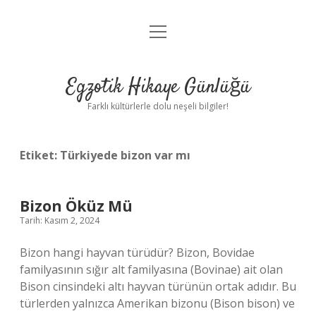
menüyü
Anasayfa
aç
Gizlilik Politikası
Egzotik Hikaye Günlüğü
Yasal Uyarı
Farklı kültürlerle dolu neşeli bilgiler!
Hakkımızda
Etiket:
Türkiyede bizon var mı
Bizon Öküz Mü
Tarih: Kasım 2, 2024
Bizon hangi hayvan türüdür? Bizon, Bovidae
familyasının sığır alt familyasına (Bovinae) ait olan
Bison cinsindeki altı hayvan türünün ortak adıdır. Bu
türlerden yalnızca Amerikan bizonu (Bison bison) ve