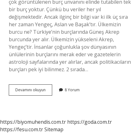
çok görüntülenen burç unvanını elinde tutabilen tek
bir burç yoktur. Çünkü bu veriler her yıl
değişmektedir. Ancak ilginç bir bilgi var ki ilk üç sıra
her zaman Yengeç, Aslan ve Başak’tır. Ülkemizin
burcu ne? Türkiye’nin burçlarında Güneş Akrep
burcunda yer alır. Ülkemizin yükseleni Akrep,
Yengeç’tir. İnsanlar çoğunlukla şov dünyasının
ünlülerinin burçlarını merak eder ve gazetelerin
astroloji sayfalarında yer alırlar, ancak politikacıların
burçları pek iyi bilinmez. 2 sırada…
Türkiyede
Devamını okuyun
8 Yorum
En
Çok
Hangi
Burç
Var
https://biyomuhendis.com.tr
https://goda.com.tr
https://fesu.com.tr
Sitemap