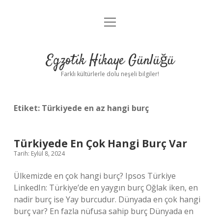
menüyü
Anasayfa
aç
Gizlilik Politikası
Egzotik Hikaye Günlüğü
Yasal Uyarı
Farklı kültürlerle dolu neşeli bilgiler!
Hakkımızda
Etiket:
Türkiyede en az hangi burç
Türkiyede En Çok Hangi Burç Var
Tarih: Eylül 8, 2024
Ülkemizde en çok hangi burç? Ipsos Türkiye
LinkedIn: Türkiye’de en yaygın burç Oğlak iken, en
nadir burç ise Yay burcudur. Dünyada en çok hangi
burç var? En fazla nüfusa sahip burç Dünyada en