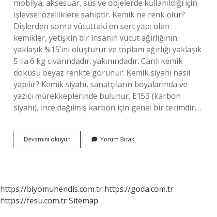
mobilya, aksesuar, süs ve objelerde kullanıldığı için
işlevsel özelliklere sahiptir. Kemik ne renk olur?
Dişlerden sonra vücuttaki en sert yapı olan
kemikler, yetişkin bir insanın vücut ağırlığının
yaklaşık %15’ini oluşturur ve toplam ağırlığı yaklaşık
5 ila 6 kg civarındadır. yakınındadır. Canlı kemik
dokusu beyaz renkte görünür. Kemik siyahı nasıl
yapılır? Kemik siyahı, sanatçıların boyalarında ve
yazıcı mürekkeplerinde bulunur. E153 (karbon
siyahı), ince dağılmış karbon için genel bir terimdir.…
Kemik
Devamını okuyun
Yorum Bırak
Rengi
Ne
Demek
https://biyomuhendis.com.tr
https://goda.com.tr
https://fesu.com.tr
Sitemap