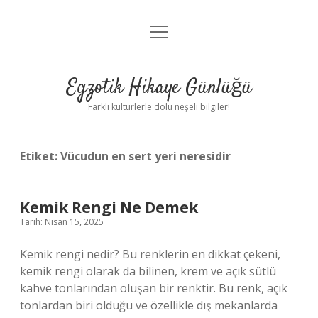
menüyü
Anasayfa
aç
Gizlilik Politikası
Egzotik Hikaye Günlüğü
Yasal Uyarı
Farklı kültürlerle dolu neşeli bilgiler!
Hakkımızda
Etiket:
Vücudun en sert yeri neresidir
Kemik Rengi Ne Demek
Tarih: Nisan 15, 2025
Kemik rengi nedir? Bu renklerin en dikkat çekeni,
kemik rengi olarak da bilinen, krem ​​ve açık sütlü
kahve tonlarından oluşan bir renktir. Bu renk, açık
tonlardan biri olduğu ve özellikle dış mekanlarda