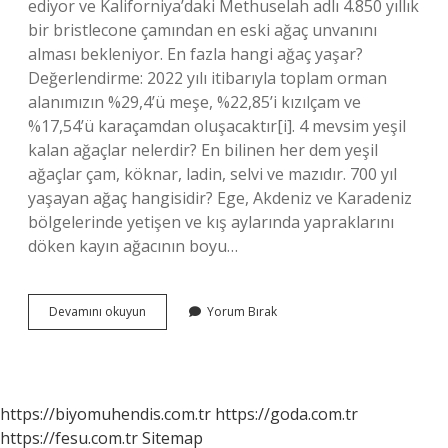
ediyor ve Kaliforniya’daki Methuselah adlı 4.850 yıllık
bir bristlecone çamından en eski ağaç unvanını
alması bekleniyor. En fazla hangi ağaç yaşar?
Değerlendirme: 2022 yılı itibarıyla toplam orman
alanımızın %29,4’ü meşe, %22,85’i kızılçam ve
%17,54’ü karaçamdan oluşacaktır[i]. 4 mevsim yeşil
kalan ağaçlar nelerdir? En bilinen her dem yeşil
ağaçlar çam, köknar, ladin, selvi ve mazıdır. 700 yıl
yaşayan ağaç hangisidir? Ege, Akdeniz ve Karadeniz
bölgelerinde yetişen ve kış aylarında yapraklarını
döken kayın ağacının boyu…
En
Devamını okuyun
Yorum Bırak
Uzun
Yaşayan
Ağaçlar
Hangisi
https://biyomuhendis.com.tr
https://goda.com.tr
https://fesu.com.tr
Sitemap