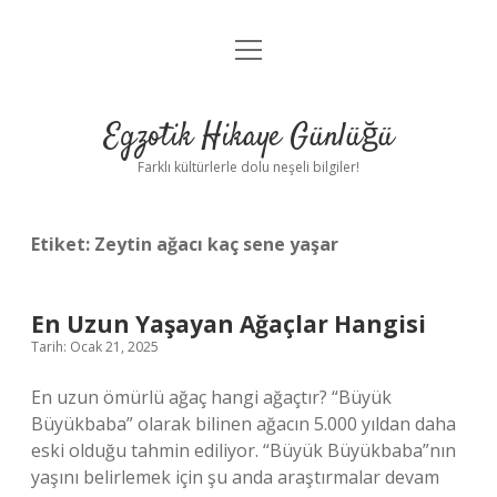
menüyü
Anasayfa
aç
Gizlilik Politikası
Egzotik Hikaye Günlüğü
Yasal Uyarı
Farklı kültürlerle dolu neşeli bilgiler!
Hakkımızda
Etiket:
Zeytin ağacı kaç sene yaşar
En Uzun Yaşayan Ağaçlar Hangisi
Tarih: Ocak 21, 2025
En uzun ömürlü ağaç hangi ağaçtır? “Büyük
Büyükbaba” olarak bilinen ağacın 5.000 yıldan daha
eski olduğu tahmin ediliyor. “Büyük Büyükbaba”nın
yaşını belirlemek için şu anda araştırmalar devam