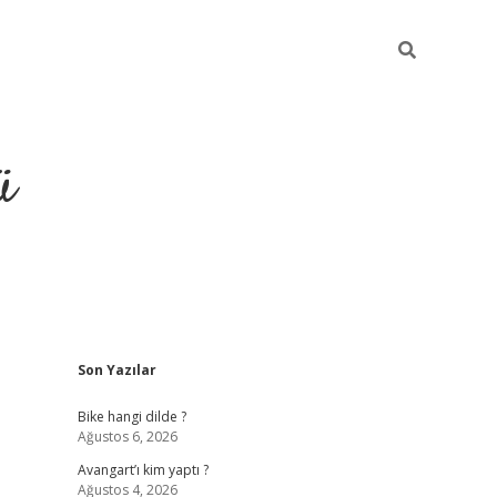
ü
Sidebar
Son Yazılar
grand opera 
Bike hangi dilde ?
Ağustos 6, 2026
Avangart’ı kim yaptı ?
Ağustos 4, 2026