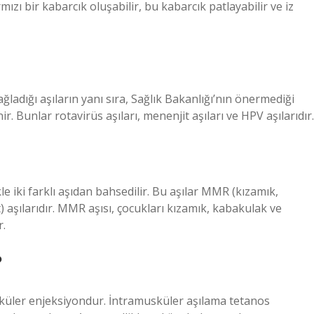
ızı bir kabarcık oluşabilir, bu kabarcık patlayabilir ve iz
ğladığı aşıların yanı sıra, Sağlık Bakanlığı’nın önermediği
r. Bunlar rotavirüs aşıları, menenjit aşıları ve HPV aşılarıdır.
le iki farklı aşıdan bahsedilir. Bu aşılar MMR (kızamık,
aşılarıdır. MMR aşısı, çocukları kızamık, kabakulak ve
r.
?
sküler enjeksiyondur. İntramusküler aşılama tetanos