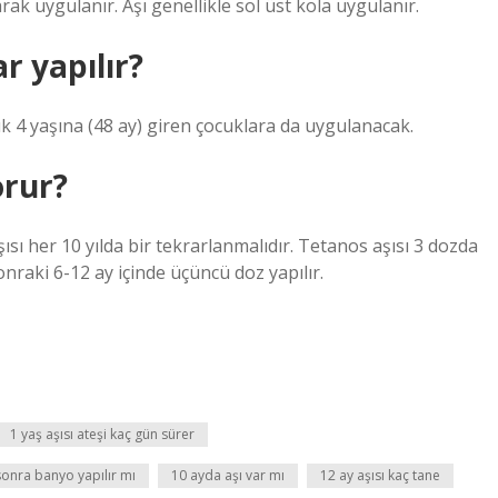
rak uygulanır. Aşı genellikle sol üst kola uygulanır.
r yapılır?
tık 4 yaşına (48 ay) giren çocuklara da uygulanacak.
orur?
ısı her 10 yılda bir tekrarlanmalıdır. Tetanos aşısı 3 dozda
onraki 6-12 ay içinde üçüncü doz yapılır.
1 yaş aşısı ateşi kaç gün sürer
sonra banyo yapılır mı
10 ayda aşı var mı
12 ay aşısı kaç tane