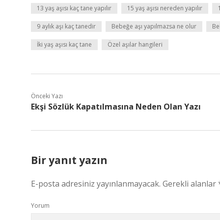
13 yaş aşısı kaç tane yapılır
15 yaş aşısı nereden yapılır
9 aylık aşı kaç tanedir
Bebeğe aşı yapılmazsa ne olur
Be
İki yaş aşısı kaç tane
Özel aşılar hangileri
Önceki Yazı
Ekşi Sözlük Kapatılmasına Neden Olan Yazı
Bir yanıt yazın
E-posta adresiniz yayınlanmayacak.
Gerekli alanlar
Yorum