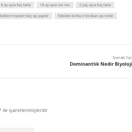
18 ay aşısı kaç tane
18 ay aşısı zor mu
2 yaş aşısı kaç tane
beklere toplam kaç aşı yapılır
Eskiden kolda iz bırakan aşı nedir
Sonraki Yaz
Dominantlık Nedir Biyoloj
*
ile işaretlenmişlerdir