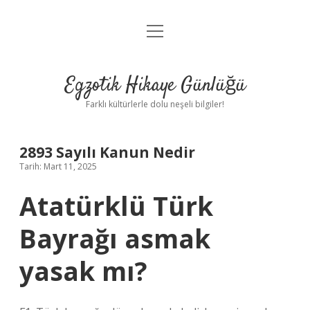
menüyü
Anasayfa
aç
Gizlilik Politikası
Egzotik Hikaye Günlüğü
Yasal Uyarı
Farklı kültürlerle dolu neşeli bilgiler!
Hakkımızda
2893 Sayılı Kanun Nedir
Tarih: Mart 11, 2025
Atatürklü Türk
Bayrağı asmak
yasak mı?