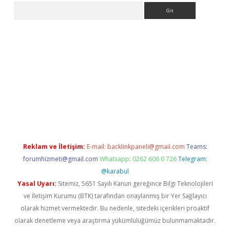
Arama
 opera bet güncel giriş
Reklam ve İletişim:
E-mail:
backlinkpaneli@gmail.com
Teams:
forumhizmeti@gmail.com
Whatsapp: 0262 606 0 726
Telegram:
@karabul
Yasal Uyarı:
Sitemiz, 5651 Sayılı Kanun gereğince Bilgi Teknolojileri
ve İletişim Kurumu (BTK) tarafından onaylanmış bir Yer Sağlayıcı
olarak hizmet vermektedir. Bu nedenle, sitedeki içerikleri proaktif
olarak denetleme veya araştırma yükümlülüğümüz bulunmamaktadır.