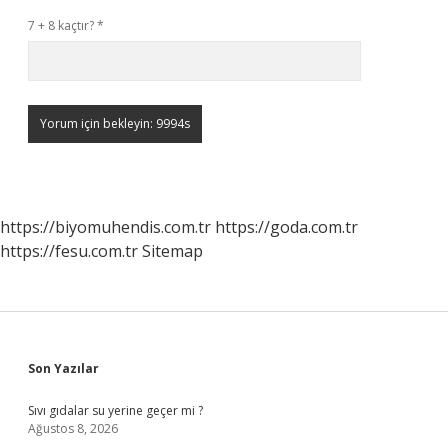
7 + 8 kaçtır?
*
https://biyomuhendis.com.tr
https://goda.com.tr
https://fesu.com.tr
Sitemap
Sidebar
Son Yazılar
Sıvı gıdalar su yerine geçer mi ?
Ağustos 8, 2026