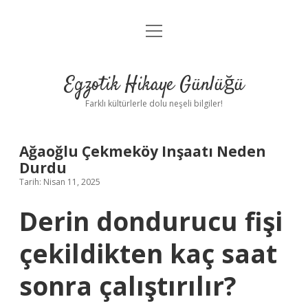
menüyü
Anasayfa
aç
Gizlilik Politikası
Egzotik Hikaye Günlüğü
Yasal Uyarı
Farklı kültürlerle dolu neşeli bilgiler!
Hakkımızda
Ağaoğlu Çekmeköy Inşaatı Neden
Durdu
Tarih: Nisan 11, 2025
Derin dondurucu fişi
çekildikten kaç saat
sonra çalıştırılır?