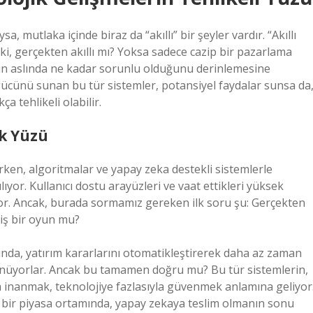
 mutlaka içinde biraz da “akıllı” bir şeyler vardır. “Akıllı
i, gerçekten akıllı mı? Yoksa sadece cazip bir pazarlama
arın aslında ne kadar sorunlu olduğunu derinlemesine
cünü sunan bu tür sistemler, potansiyel faydalar sunsa da
ça tehlikeli olabilir.
ak Yüzü
arken, algoritmalar ve yapay zeka destekli sistemlerle
ıyor. Kullanıcı dostu arayüzleri ve vaat ettikleri yüksek
iyor. Ancak, burada sormamız gereken ilk soru şu: Gerçekten
miş bir oyun mu?
ığında, yatırım kararlarını otomatikleştirerek daha az zaman
üşünüyorlar. Ancak bu tamamen doğru mu? Bu tür sistemlerin,
na inanmak, teknolojiye fazlasıyla güvenmek anlamına geliyor
i bir piyasa ortamında, yapay zekaya teslim olmanın sonu