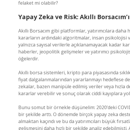
felaket mi olabilir?
Yapay Zeka ve Risk: Akıllı Borsacım’
Akıllı Borsacım gibi platformlar, yatırımcılara daha 
kararların ardındaki algoritmalar, insan psikolojisi v
yalnızca sayısal verilerle açıklanamayacak kadar kar
haberler, jeopolitik gelişmeler ve yatırımcı psikoloj
öğelerdir.
Akıllı borsa sistemleri, kripto para piyasasında sıklıkl
fiyat dalgalanmalarından yararlanmayı hedeflese d
zekalar, bazen manipüle edilmiş veriler veya hızla d
kararlar verebilir ve sonuç olarak ciddi kayıplara yol 
Bunu somut bir örnekle düşünelim: 2020’deki COVID
bir şekilde arttı. O dönemde birçok yapay zeka deste
almaktan kaçındı ve bu da yatırımcıları büyük fırsat
gelişmesini daha hızlı bir şekilde analiz edebilmişti.