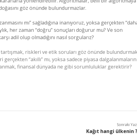
kararlarla yönlendirebilir. Algoritmalar, belli bir algoritmaya
z doğasını göz önünde bulundurmazlar.
zanmasını mı” sağladığına inanıyoruz, yoksa gerçekten “dah
laylık, her zaman “doğru” sonuçları doğurur mu? Ve son
karşı adil olup olmadığını nasıl sorgularız?
ı tartışmak, riskleri ve etik soruları göz önünde bulundurma
ri gerçekten “akıllı” mı, yoksa sadece piyasa dalgalanmaların
lanmak, finansal dünyada ne gibi sorumluluklar gerektirir?
Sonraki Yaz
Kağıt hangi ülkenin 