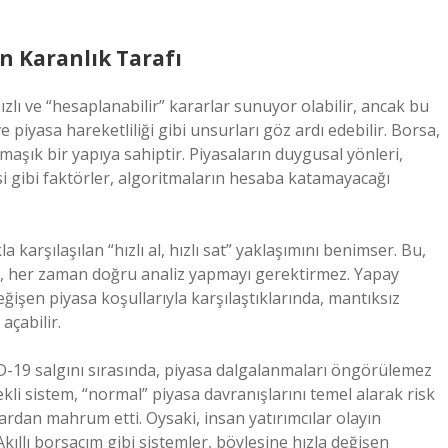
ın Karanlık Tarafı
hızlı ve “hesaplanabilir” kararlar sunuyor olabilir, ancak bu
e piyasa hareketliliği gibi unsurları göz ardı edebilir. Borsa,
maşık bir yapıya sahiptir. Piyasaların duygusal yönleri,
isi gibi faktörler, algoritmaların hesaba katamayacağı
a karşılaşılan “hızlı al, hızlı sat” yaklaşımını benimser. Bu,
e, her zaman doğru analiz yapmayı gerektirmez. Yapay
eğişen piyasa koşullarıyla karşılaştıklarında, mantıksız
açabilir.
-19 salgını sırasında, piyasa dalgalanmaları öngörülemez
kli sistem, “normal” piyasa davranışlarını temel alarak risk
lardan mahrum etti. Oysaki, insan yatırımcılar olayın
 Akıllı borsacım gibi sistemler, böylesine hızla değişen