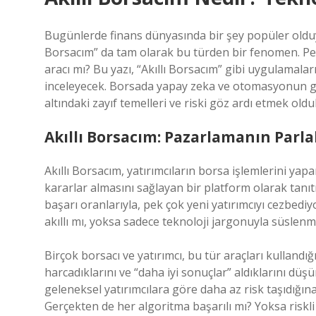
Bugünlerde finans dünyasında bir şey popüler olduysa,
Borsacım” da tam olarak bu türden bir fenomen. Pek
aracı mı? Bu yazı, “Akıllı Borsacım” gibi uygulamal
inceleyecek. Borsada yapay zeka ve otomasyonun gü
altındaki zayıf temelleri ve riski göz ardı etmek olduk
Akıllı Borsacım: Pazarlamanın Parl
Akıllı Borsacım, yatırımcıların borsa işlemlerini yap
kararlar almasını sağlayan bir platform olarak tanıtıl
başarı oranlarıyla, pek çok yeni yatırımcıyı cezbed
akıllı mı, yoksa sadece teknoloji jargonuyla süslen
Birçok borsacı ve yatırımcı, bu tür araçları kulland
harcadıklarını ve “daha iyi sonuçlar” aldıklarını d
geleneksel yatırımcılara göre daha az risk taşıdığı
Gerçekten de her algoritma başarılı mı? Yoksa riskl