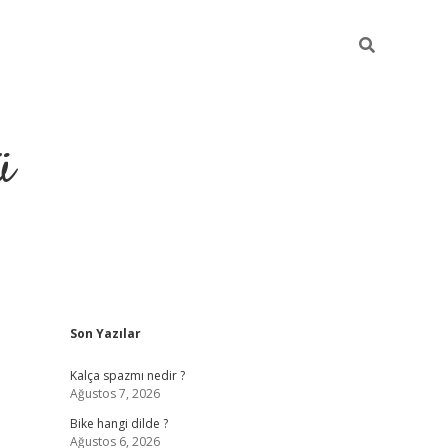
ü
Sidebar
Son Yazılar
grand opera bet güncel giriş
Kalça spazmı nedir ?
Ağustos 7, 2026
Bike hangi dilde ?
Ağustos 6, 2026