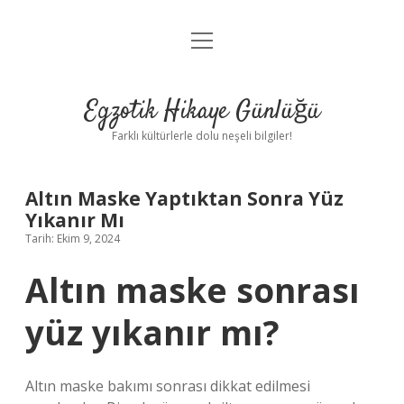
menüyü
Anasayfa
aç
Gizlilik Politikası
Egzotik Hikaye Günlüğü
Yasal Uyarı
Farklı kültürlerle dolu neşeli bilgiler!
Hakkımızda
Altın Maske Yaptıktan Sonra Yüz
Yıkanır Mı
Tarih: Ekim 9, 2024
Altın maske sonrası
yüz yıkanır mı?
Altın maske bakımı sonrası dikkat edilmesi