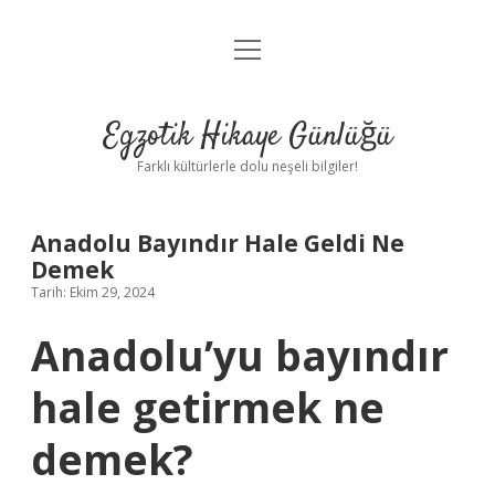
menüyü
Anasayfa
aç
Gizlilik Politikası
Egzotik Hikaye Günlüğü
Yasal Uyarı
Farklı kültürlerle dolu neşeli bilgiler!
Hakkımızda
Anadolu Bayındır Hale Geldi Ne
Demek
Tarih: Ekim 29, 2024
Anadolu’yu bayındır
hale getirmek ne
demek?