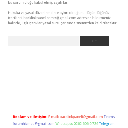
bu sorumluluğu kabul etmiş sayılırlar.
Hukuka ve yasal düzenlemelere aykırı olduğunu düşündüğünüz
içerikleri,
backlinkpanelicomtr@gmail.com
adresine bildirmeniz
halinde, ilgili içerikler yasal süre içerisinde sitemizden kaldırılacaktır.
Arama
pera bet güncel giriş
Reklam ve İletişim:
E-mail:
backlinkpaneli@gmail.com
Teams:
forumhizmeti@gmail.com
Whatsapp: 0262 606 0 726
Telegram: