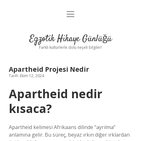
menüyü
Anasayfa
aç
Gizlilik Politikası
Egzotik Hikaye Günlüğü
Yasal Uyarı
Farklı kültürlerle dolu neşeli bilgiler!
Hakkımızda
Apartheid Projesi Nedir
Tarih: Ekim 12, 2024
Apartheid nedir
kısaca?
Apartheid kelimesi Afrikaans dilinde “ayrılma”
anlamına gelir. Bu süreç, beyaz ırkın diğer ırklardan