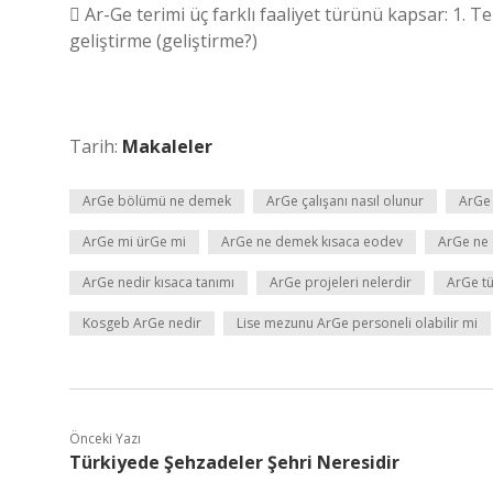
 Ar-Ge terimi üç farklı faaliyet türünü kapsar: 1. 
geliştirme (geliştirme?)
Tarih:
Makaleler
ArGe bölümü ne demek
ArGe çalışanı nasıl olunur
ArGe 
ArGe mi ürGe mi
ArGe ne demek kısaca eodev
ArGe ne 
ArGe nedir kısaca tanımı
ArGe projeleri nelerdir
ArGe tü
Kosgeb ArGe nedir
Lise mezunu ArGe personeli olabilir mi
Önceki Yazı
Türkiyede Şehzadeler Şehri Neresidir