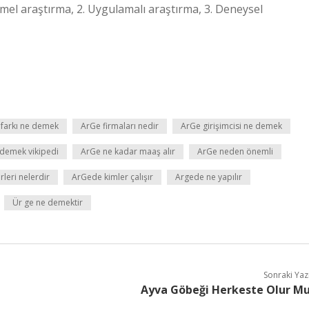
Temel araştırma, 2. Uygulamalı araştırma, 3. Deneysel
farkı ne demek
ArGe firmaları nedir
ArGe girişimcisi ne demek
demek vikipedi
ArGe ne kadar maaş alır
ArGe neden önemli
rleri nelerdir
ArGede kimler çalışır
Argede ne yapılır
Ür ge ne demektir
Sonraki Yaz
Ayva Göbeği Herkeste Olur M