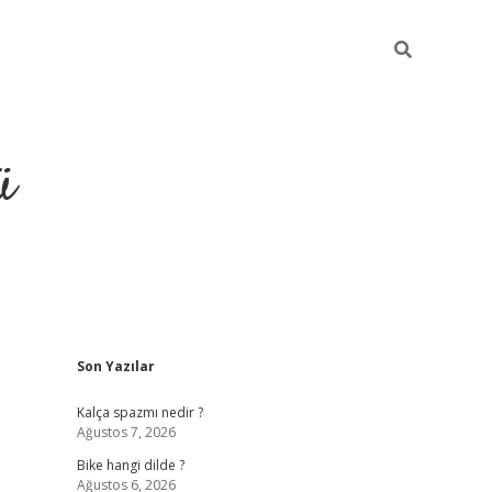
ü
Sidebar
Son Yazılar
grand opera 
Kalça spazmı nedir ?
Ağustos 7, 2026
Bike hangi dilde ?
Ağustos 6, 2026