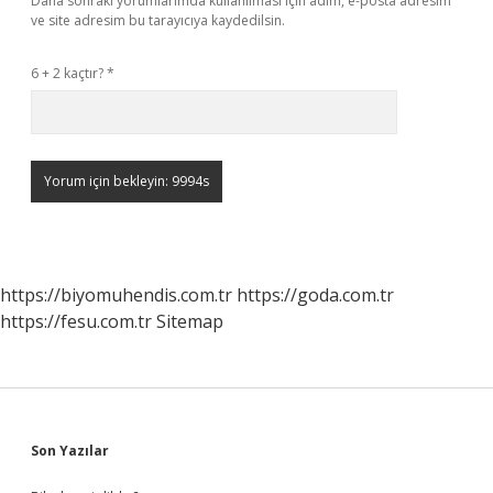
Daha sonraki yorumlarımda kullanılması için adım, e-posta adresim
ve site adresim bu tarayıcıya kaydedilsin.
6 + 2 kaçtır?
*
https://biyomuhendis.com.tr
https://goda.com.tr
https://fesu.com.tr
Sitemap
Sidebar
Son Yazılar