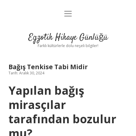
menüyü
Anasayfa
aç
Gizlilik Politikası
Egzotik Hikaye Günlüğü
Yasal Uyarı
Farklı kültürlerle dolu neşeli bilgiler!
Hakkımızda
Bağış Tenkise Tabi Midir
Tarih: Aralık 30, 2024
Yapılan bağış
mirasçılar
tarafından bozulur
mu?