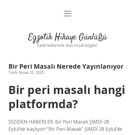
menüyü
Anasayfa
aç
Gizlilik Politikası
Egzotik Hikaye Günlüğü
Yasal Uyarı
Farklı kültürlerle dolu neşeli bilgiler!
Hakkımızda
Bir Peri Masalı Nerede Yayınlanıyor
Tarih: Nisan 23, 2025
Bir peri masalı hangi
platformda?
DİZİDEN HABERLER. Bir Peri Masalı ŞİMDİ 28
Eylül’de başlıyor! “Bir Peri Masalı” ŞİMDİ 28 Eylül’de