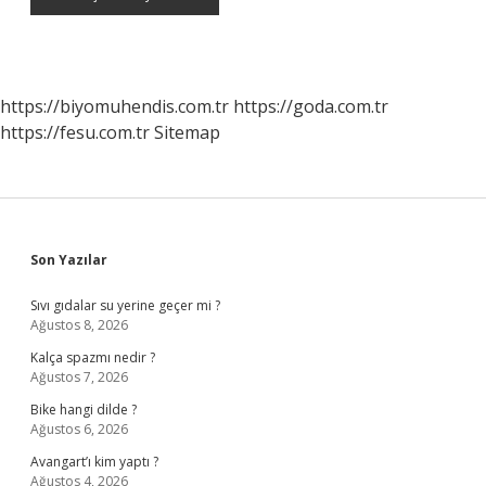
https://biyomuhendis.com.tr
https://goda.com.tr
https://fesu.com.tr
Sitemap
Sidebar
Son Yazılar
Sıvı gıdalar su yerine geçer mi ?
Ağustos 8, 2026
Kalça spazmı nedir ?
Ağustos 7, 2026
Bike hangi dilde ?
Ağustos 6, 2026
Avangart’ı kim yaptı ?
Ağustos 4, 2026