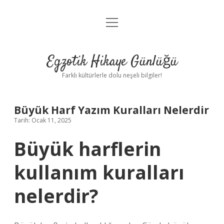
menüyü
Anasayfa
aç
Gizlilik Politikası
Egzotik Hikaye Günlüğü
Yasal Uyarı
Farklı kültürlerle dolu neşeli bilgiler!
Hakkımızda
Büyük Harf Yazım Kuralları Nelerdir
Tarih: Ocak 11, 2025
Büyük harflerin
kullanım kuralları
nelerdir?