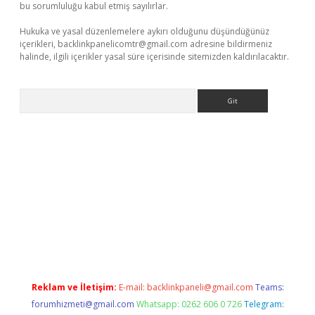
bu sorumluluğu kabul etmiş sayılırlar.
Hukuka ve yasal düzenlemelere aykırı olduğunu düşündüğünüz
içerikleri,
backlinkpanelicomtr@gmail.com
adresine bildirmeniz
halinde, ilgili içerikler yasal süre içerisinde sitemizden kaldırılacaktır.
Arama
era bet güncel giriş
Reklam ve İletişim:
E-mail:
backlinkpaneli@gmail.com
Teams:
forumhizmeti@gmail.com
Whatsapp: 0262 606 0 726
Telegram: