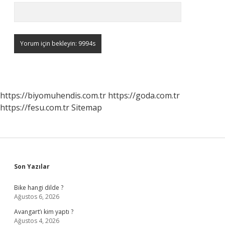
https://biyomuhendis.com.tr
https://goda.com.tr
https://fesu.com.tr
Sitemap
Sidebar
Son Yazılar
Bike hangi dilde ?
Ağustos 6, 2026
Avangart’ı kim yaptı ?
Ağustos 4, 2026