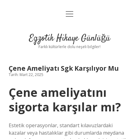
menüyü
Anasayfa
aç
Gizlilik Politikası
Egzotik Hikaye Günlüğü
Yasal Uyarı
Farklı kültürlerle dolu neşeli bilgiler!
Hakkımızda
Çene Ameliyatı Sgk Karşılıyor Mu
Tarih: Mart 22, 2025
Çene ameliyatını
sigorta karşılar mı?
Estetik operasyonlar, standart kılavuzlardaki
kazalar veya hastalıklar gibi durumlarda meydana