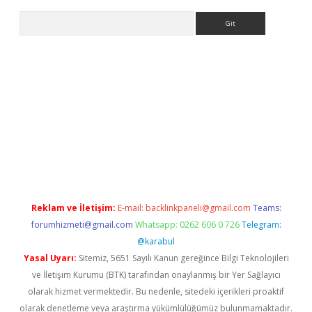
Arama
ra bet güncel giriş
Reklam ve İletişim:
E-mail:
backlinkpaneli@gmail.com
Teams:
forumhizmeti@gmail.com
Whatsapp: 0262 606 0 726
Telegram:
@karabul
Yasal Uyarı:
Sitemiz, 5651 Sayılı Kanun gereğince Bilgi Teknolojileri
ve İletişim Kurumu (BTK) tarafından onaylanmış bir Yer Sağlayıcı
olarak hizmet vermektedir. Bu nedenle, sitedeki içerikleri proaktif
olarak denetleme veya araştırma yükümlülüğümüz bulunmamaktadır.