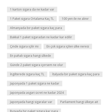
1 karton sigara da ne kadar var
1 Paket sigara Ortalama Kaç TL
100 yen ile ne alınır
Almanyada bir paket sigara kaç para
Bakkal 1 paket sigaradan ne kadar kar edilir
Çinde sigara içilir mi
En çok sigara içilen ülke neresi
En pahalı sigara hangi ülkede
Günde 2 paket sigara içersem ne olur
İngilterede sigara kaç TL
İtalyada bir paket sigara kaç para
Japonyada 1 paket sigara ne kadar
Japonyada asgari ücret ne kadar 2024
Japonyada hangi sigaralar var
Parliament hangi ülkeye ait
Rusyada bir paket sigara kaç para