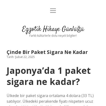
menüyü
Anasayfa
aç
Gizlilik Politikası
Egzotik Hikaye Günlüğü
Yasal Uyarı
Farklı kültürlerle dolu neşeli bilgiler!
Hakkımızda
Çinde Bir Paket Sigara Ne Kadar
Tarih: Şubat 22, 2025
Japonya’da 1 paket
sigara ne kadar?
Ülkede bir paket sigara ortalama 4 dolara (33 TL)
satılıyor. Ülkedeki perakende fiyatı nispeten ucuz