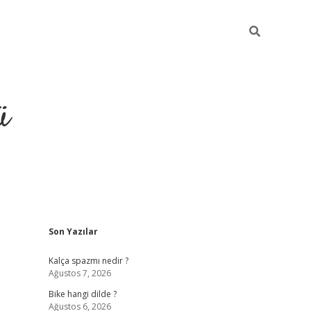
ü
Sidebar
Son Yazılar
grand op
Kalça spazmı nedir ?
Ağustos 7, 2026
Bike hangi dilde ?
Ağustos 6, 2026