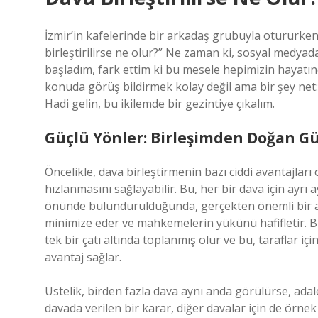
İzmir’in kafelerinde bir arkadaş grubuyla otururken
birleştirilirse ne olur?” Ne zaman ki, sosyal medyad
başladım, fark ettim ki bu mesele hepimizin hayatınd
konuda görüş bildirmek kolay değil ama bir şey net:
Hadi gelin, bu ikilemde bir gezintiye çıkalım.
Güçlü Yönler: Birleşimden Doğan Gü
Öncelikle, dava birleştirmenin bazı ciddi avantajlar
hızlanmasını sağlayabilir. Bu, her bir dava için ayrı
önünde bulundurulduğunda, gerçekten önemli bir art
minimize eder ve mahkemelerin yükünü hafifletir. Bir 
tek bir çatı altında toplanmış olur ve bu, taraflar 
avantaj sağlar.
Üstelik, birden fazla dava aynı anda görülürse, adal
davada verilen bir karar, diğer davalar için de örnek