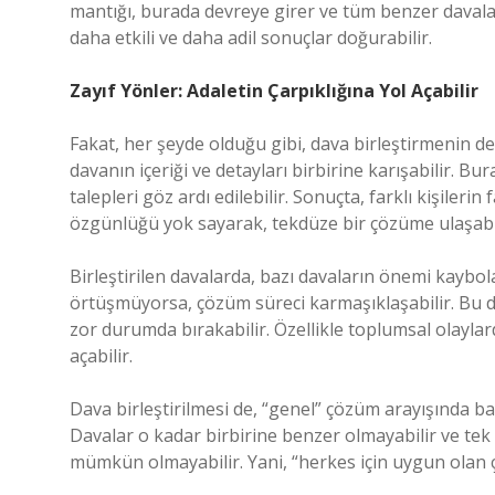
mantığı, burada devreye girer ve tüm benzer davalar t
daha etkili ve daha adil sonuçlar doğurabilir.
Zayıf Yönler: Adaletin Çarpıklığına Yol Açabilir
Fakat, her şeyde olduğu gibi, dava birleştirmenin de k
davanın içeriği ve detayları birbirine karışabilir. Bur
talepleri göz ardı edilebilir. Sonuçta, farklı kişilerin f
özgünlüğü yok sayarak, tekdüze bir çözüme ulaşabil
Birleştirilen davalarda, bazı davaların önemi kaybolab
örtüşmüyorsa, çözüm süreci karmaşıklaşabilir. Bu 
zor durumda bırakabilir. Özellikle toplumsal olaylard
açabilir.
Dava birleştirilmesi de, “genel” çözüm arayışında 
Davalar o kadar birbirine benzer olmayabilir ve tek
mümkün olmayabilir. Yani, “herkes için uygun olan çö