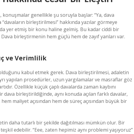
, konuşmalar genellikle şu soruyla başlar: “Ya, dava
a “davaların birleştirilmesi” hakkında yazılar görmeye
a yer etmiş bir konu haline gelmiş. Bu kadar ciddi bir
 Dava birleştirmenin hem güçlü hem de zayıf yanları var.
ç ve Verimlilik
ı olduğunu kabul etmek gerek. Dava birleştirilmesi, adaletin
 ayrı yapılan prosedürler, uzun yargılamalar ve masraflar göz
ıdır. Özellikle küçük çaplı davalarda zaman kaybını
dava birleştirildiğinde, aynı konuda açılan farklı davalar,
için hem maliyet açısından hem de süreç açısından büyük bir
etin daha tutarlı bir şekilde dağıtılması mümkün olur. Bir
 teşkil edebilir. “Eee, zaten hepimiz aynı problemi yaşıyoruz”