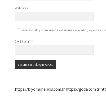
Web Sitesi
Daha sonraki yorumlarımda kullanılması için adım, e-posta adres
7 + 8 kaçtır?
*
https://biyomuhendis.com.tr
https://goda.com.tr
htt