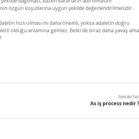
r şekilde dağılması, bazen kararların adil olmasını
anın özgün koşullarına uygun şekilde değerlendirilmesidir.
daletin hızlı olması mı daha önemli, yoksa adaletin doğru
daletli olduğu anlamına gelmez. Belki de biraz daha yavaş ama
?
Sonraki Yaz
As iş process nedir 