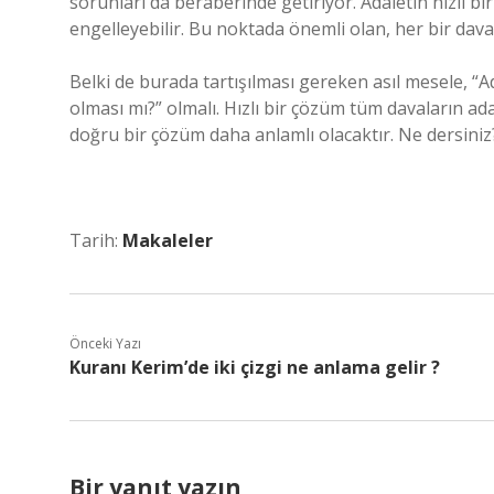
sorunları da beraberinde getiriyor. Adaletin hızlı bi
engelleyebilir. Bu noktada önemli olan, her bir dav
Belki de burada tartışılması gereken asıl mesele, “A
olması mı?” olmalı. Hızlı bir çözüm tüm davaların a
doğru bir çözüm daha anlamlı olacaktır. Ne dersiniz
Tarih:
Makaleler
Önceki Yazı
Kuranı Kerim’de iki çizgi ne anlama gelir ?
Bir yanıt yazın