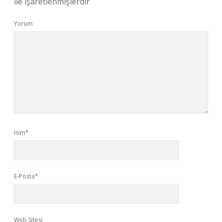
ile işaretlenmişlerdir
Yorum
İsim*
E-Posta*
Web Sitesi