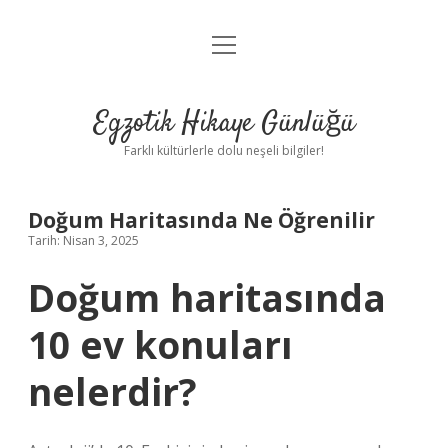
menüyü
Anasayfa
aç
Gizlilik Politikası
Egzotik Hikaye Günlüğü
Yasal Uyarı
Farklı kültürlerle dolu neşeli bilgiler!
Hakkımızda
Doğum Haritasında Ne Öğrenilir
Tarih: Nisan 3, 2025
Doğum haritasında
10 ev konuları
nelerdir?