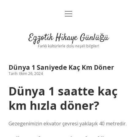
menüyü
Anasayfa
aç
Gizlilik Politikası
Egzotik Hikaye Günlüğü
Yasal Uyarı
Farklı kültürlerle dolu neşeli bilgiler!
Hakkımızda
Dünya 1 Saniyede Kaç Km Döner
Tarih: Ekim 26, 2024
Dünya 1 saatte kaç
km hızla döner?
Gezegenimizin ekvator çevresi yaklaşık 40 metredir.