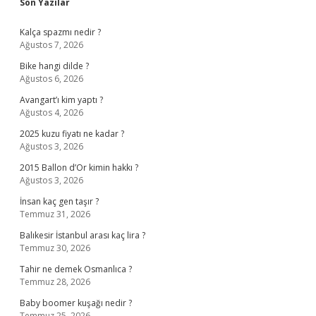
Sidebar
Son Yazılar
Kalça spazmı nedir ?
Ağustos 7, 2026
Bike hangi dilde ?
Ağustos 6, 2026
Avangart’ı kim yaptı ?
Ağustos 4, 2026
2025 kuzu fiyatı ne kadar ?
Ağustos 3, 2026
2015 Ballon d’Or kimin hakkı ?
Ağustos 3, 2026
İnsan kaç gen taşır ?
Temmuz 31, 2026
Balıkesir İstanbul arası kaç lira ?
Temmuz 30, 2026
Tahir ne demek Osmanlıca ?
Temmuz 28, 2026
Baby boomer kuşağı nedir ?
Temmuz 25, 2026