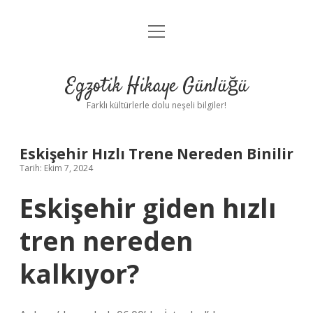
menüyü
Anasayfa
aç
Gizlilik Politikası
Egzotik Hikaye Günlüğü
Yasal Uyarı
Farklı kültürlerle dolu neşeli bilgiler!
Hakkımızda
Eskişehir Hızlı Trene Nereden Binilir
Tarih: Ekim 7, 2024
Eskişehir giden hızlı
tren nereden
kalkıyor?