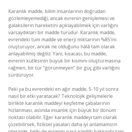
Karanlık madde, bilim insanlarının doğrudan
gözlemleyemediği, ancak evrenin genişlemesi ve
galaksilerin hareketini açıklayabilmek için varlığını
varsaydıkları bir madde türüdür. Karanlık madde,
evrendeki tüm madde ve enerji miktarının %85’ini
oluşturuyor, ancak ne olduğunu hâlâ tam olarak
anlayabilmiş değiliz. Yani, kısacası, bu madde,
evrenin kütlesinin büyük bir kısmını oluşturmasına
rağmen, bir tür “görünmeyen” bir güç gibi varlığını
sürdürüyor.
Peki ya bu evrendeki en ağır madde, 5-10 yıl sonra
nasıl bir etki yaratacak? Teknolojik gelişmelerle
birlikte karanlık maddeyi keşfetme çabalarının
hızlanması, aslında insanlık için büyük bir dönüm
noktası olabilir. Eğer karanlık maddeyi tam olarak
çözebilirsek, fiziksel yasaları daha iyi anlamamızın
ötesinde, belki de evrenin nasıl işlediği hakkında tam