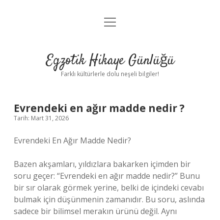
menüyü
Anasayfa
aç
Gizlilik Politikası
Egzotik Hikaye Günlüğü
Yasal Uyarı
Farklı kültürlerle dolu neşeli bilgiler!
Hakkımızda
Evrendeki en ağır madde nedir ?
Tarih: Mart 31, 2026
Evrendeki En Ağır Madde Nedir?
Bazen akşamları, yıldızlara bakarken içimden bir
soru geçer: “Evrendeki en ağır madde nedir?” Bunu
bir sır olarak görmek yerine, belki de içindeki cevabı
bulmak için düşünmenin zamanıdır. Bu soru, aslında
sadece bir bilimsel merakın ürünü değil. Aynı