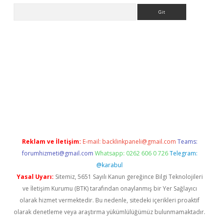
Arama
 opera bet güncel giriş
Reklam ve İletişim:
E-mail:
backlinkpaneli@gmail.com
Teams:
forumhizmeti@gmail.com
Whatsapp: 0262 606 0 726
Telegram:
@karabul
Yasal Uyarı:
Sitemiz, 5651 Sayılı Kanun gereğince Bilgi Teknolojileri
ve İletişim Kurumu (BTK) tarafından onaylanmış bir Yer Sağlayıcı
olarak hizmet vermektedir. Bu nedenle, sitedeki içerikleri proaktif
olarak denetleme veya araştırma yükümlülüğümüz bulunmamaktadır.