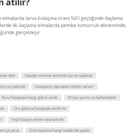
 atılır?
elmalarda larva bulaşma oranı %5’i geçtiğinde ilaçlama
elerde ilk ilaçlama elmalarda pembe tomurcuk döneminde,
üğünde gerçekleşir.
man atılır
Fasulye verimini artırmak için ne yapmalı
 için ne yapmalı
Fasulyenin yaprakları neden sararır
Kuru fasulyeye hangi gübre verilir
Ot ilacı yerine ne kullanılabilir
lır
Üre gübresi fasulyeye verilir mi
ır
Yeşil fasulye verimi nasıl artırılır
 ne işe yarar
Zirai ilaçlama hangi saatlerde yapılır