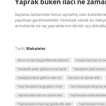
Yaprak büken ilacı ne zaman
İlaçlama zamanında henüz açmamış olan buketlerde 
yapılması gerekmektedir. Fenolojik olarak bu bahç
armutlarda ise taç yapraklarının dörtte üçü döküld
Tarih:
Makaleler
Barox ot ilacı hangi bitkilerde kullanılır
Fasulye kurt ilacı ne za
Fasulyede şeker gübresi ne işe yarar
Fasulyenin çiçek açması
Fasulyeye taban gübresi atılır mı
Kurt ilacı ne zaman atılır
Taze fasulyeye hangi gübre verilir
Taze fasulyeye hangi ilaç atı
Yaprak büken ilacı ne zaman atılır
Yeşil fasulye neden kurtlan
Yeşil kurutan ot ilacı kaç günde etki eder
Yeşil kurutan ot ilacı