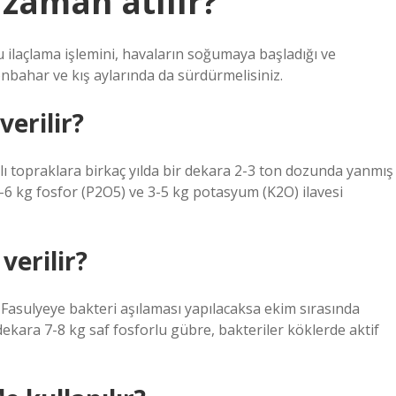
 zaman atılır?
 ilaçlama işlemini, havaların soğumaya başladığı ve
sonbahar ve kış aylarında da sürdürmelisiniz.
erilir?
ı topraklara birkaç yılda bir dekara 2-3 ton dozunda yanmış
6 kg ​​​​fosfor (P2O5) ve 3-5 kg ​​​​​​potasyum (K2O) ilavesi
verilir?
. Fasulyeye bakteri aşılaması yapılacaksa ekim sırasında
 dekara 7-8 kg saf fosforlu gübre, bakteriler köklerde aktif