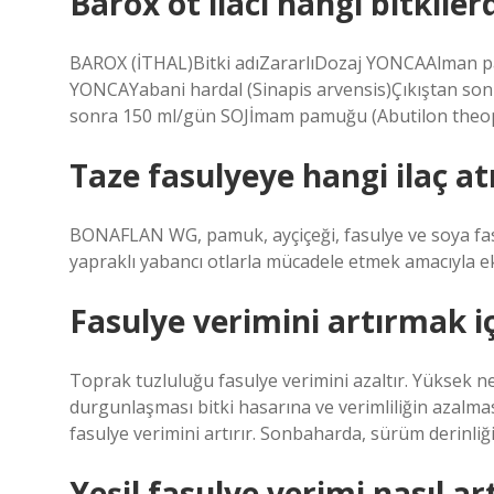
Barox ot ilacı hangi bitkilerd
BAROX (İTHAL)Bitki adıZararlıDozaj YONCAAlman pa
YONCAYabani hardal (Sinapis arvensis)Çıkıştan son
sonra 150 ml/gün SOJİmam pamuğu (Abutilon theoph
Taze fasulyeye hangi ilaç atı
BONAFLAN WG, pamuk, ayçiçeği, fasulye ve soya fasul
yapraklı yabancı otlarla mücadele etmek amacıyla eki
Fasulye verimini artırmak i
Toprak tuzluluğu fasulye verimini azaltır. Yüksek 
durgunlaşması bitki hasarına ve verimliliğin azalm
fasulye verimini artırır. Sonbaharda, sürüm derinli
Yeşil fasulye verimi nasıl art