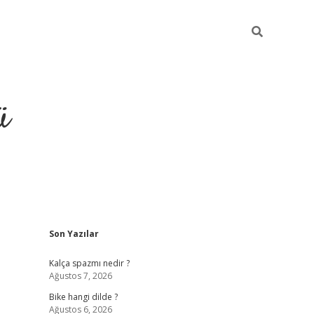
ü
Sidebar
Son Yazılar
grand opera 
Kalça spazmı nedir ?
Ağustos 7, 2026
Bike hangi dilde ?
Ağustos 6, 2026