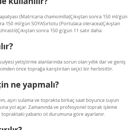
e kullanılır?
patyası (Matricaria chamomilla)Çıkıştan sonra 150 ml/gün
ra 150 ml/gün SOYASırtotu (Portulaca oleracea)Çıkıştan
rastii)Çıkıştan sonra 150 g/gün 11 satır daha
lır?
yesi yetiştirme alanlarında sorun olan yıllık dar ve geniş
mden önce toprağa karıştırılan seçici bir herbisittir.
çin ne yapmalı?
nem, aşırı sulama ve toprakta birkaç saat boyunca suyun
asına yol açar. Zamanında ve profesyonel toprak işleme
ği topraktaki yabancı ot durumuna göre ayarlanır.
ırılır?