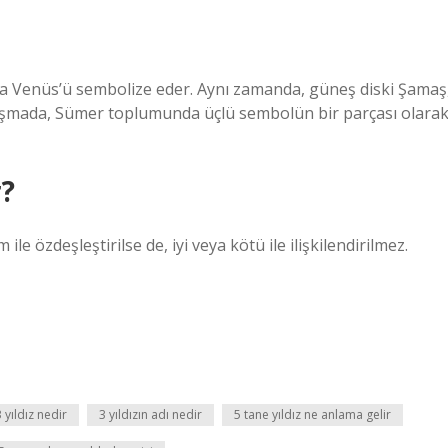
eya Venüs’ü sembolize eder. Aynı zamanda, güneş diski Şamaş
 çalışmada, Sümer toplumunda üçlü sembolün bir parçası olara
r?
le özdeşleştirilse de, iyi veya kötü ile ilişkilendirilmez.
3 yıldız nedir
3 yıldızın adı nedir
5 tane yıldız ne anlama gelir