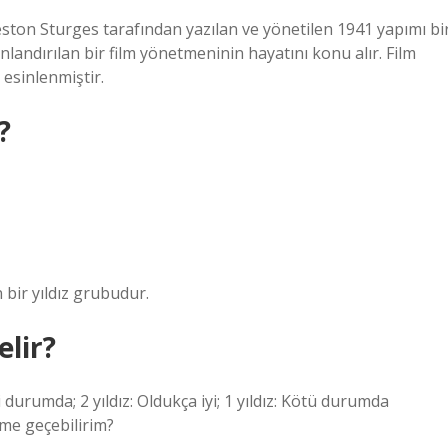
Preston Sturges tarafından yazılan ve yönetilen 1941 yapımı bi
landırılan bir film yönetmeninin hayatını konu alır. Film
 esinlenmiştir.
?
 bir yıldız grubudur.
elir?
 İyi durumda; 2 yıldız: Oldukça iyi; 1 yıldız: Kötü durumda
şime geçebilirim?