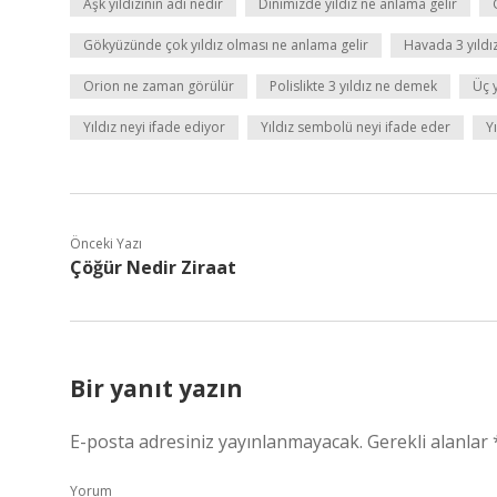
Aşk yıldızının adı nedir
Dinimizde yıldız ne anlama gelir
Gökyüzünde çok yıldız olması ne anlama gelir
Havada 3 yıldı
Orion ne zaman görülür
Polislikte 3 yıldız ne demek
Üç 
Yıldız neyi ifade ediyor
Yıldız sembolü neyi ifade eder
Y
Önceki Yazı
Çöğür Nedir Ziraat
Bir yanıt yazın
E-posta adresiniz yayınlanmayacak.
Gerekli alanlar
Yorum