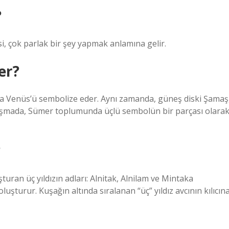
?
isi, çok parlak bir şey yapmak anlamına gelir.
er?
eya Venüs’ü sembolize eder. Aynı zamanda, güneş diski Şamaş
 çalışmada, Sümer toplumunda üçlü sembolün bir parçası olara
?
turan üç yıldızın adları: Alnitak, Alnilam ve Mintaka
luşturur. Kuşağın altında sıralanan “üç” yıldız avcının kılıcın