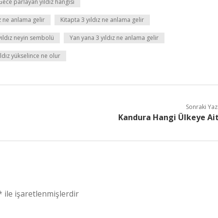
Gece parlayan yıldız hangisi
z ne anlama gelir
Kitapta 3 yıldız ne anlama gelir
yıldız neyin sembolü
Yan yana 3 yıldız ne anlama gelir
ıldız yükselince ne olur
Sonraki Yaz
Kandura Hangi Ülkeye Ai
*
ile işaretlenmişlerdir