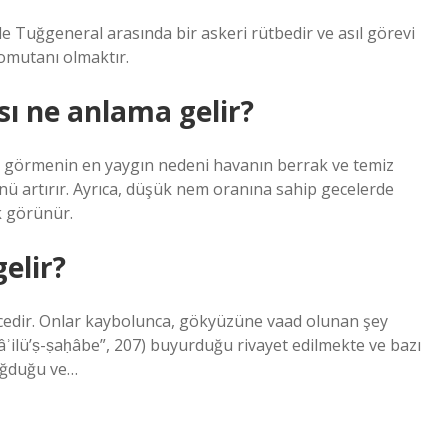
 ile Tuğgeneral arasında bir askeri rütbedir ve asıl görevi
komutanı olmaktır.
ı ne anlama gelir?
z görmenin en yaygın nedeni havanın berrak ve temiz
ünü artırır. Ayrıca, düşük nem oranına sahip gecelerde
ak görünür.
elir?
ncedir. Onlar kaybolunca, gökyüzüne vaad olunan şey
âʾilü’ṣ-ṣaḥâbe”, 207) buyurduğu rivayet edilmekte ve bazı
doğduğu ve…