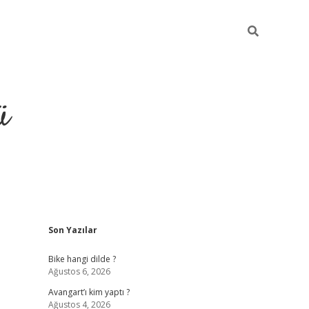
ü
Sidebar
Son Yazılar
grand opera b
Bike hangi dilde ?
Ağustos 6, 2026
Avangart’ı kim yaptı ?
Ağustos 4, 2026