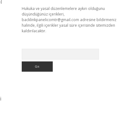
l
Hukuka ve yasal düzenlemelere aykırı olduğunu
düşündüğünüz içerikleri,
backlinkpanelicomtr@gmail.com
adresine bildirmeniz
halinde, ilgili içerikler yasal süre içerisinde sitemizden
kaldırılacaktır.
Arama
i