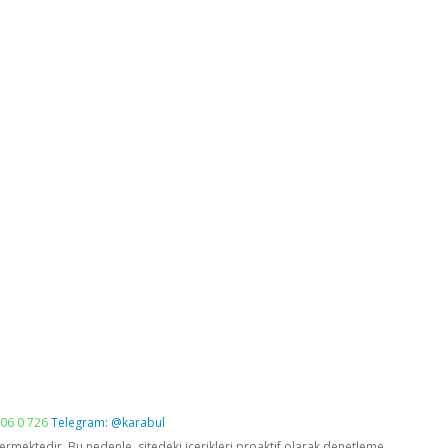
06 0 726
Telegram: @karabul
vermektedir. Bu nedenle, sitedeki içerikleri proaktif olarak denetleme