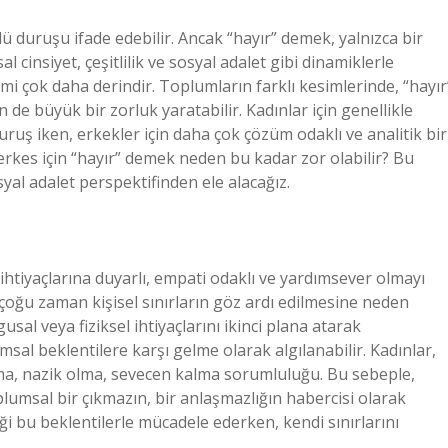
ü duruşu ifade edebilir. Ancak “hayır” demek, yalnızca bir
l cinsiyet, çeşitlilik ve sosyal adalet gibi dinamiklerle
i çok daha derindir. Toplumların farklı kesimlerinde, “hayır
 de büyük bir zorluk yaratabilir. Kadınlar için genellikle
ruş iken, erkekler için daha çok çözüm odaklı ve analitik bir
erkes için “hayır” demek neden bu kadar zor olabilir? Bu
syal adalet perspektifinden ele alacağız.
 ihtiyaçlarına duyarlı, empati odaklı ve yardımsever olmayı
 çoğu zaman kişisel sınırların göz ardı edilmesine neden
usal veya fiziksel ihtiyaçlarını ikinci plana atarak
msal beklentilere karşı gelme olarak algılanabilir. Kadınlar,
ama, nazik olma, sevecen kalma sorumluluğu. Bu sebeple,
plumsal bir çıkmazın, bir anlaşmazlığın habercisi olarak
iği bu beklentilerle mücadele ederken, kendi sınırlarını