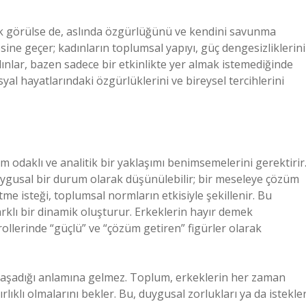
rak görülse de, aslında özgürlüğünü ve kendini savunma
esine geçer; kadınların toplumsal yapıyı, güç dengesizliklerini
dınlar, bazen sadece bir etkinlikte yer almak istemediğinde
syal hayatlarındaki özgürlüklerini ve bireysel tercihlerini
 odaklı ve analitik bir yaklaşımı benimsemelerini gerektirir
ygusal bir durum olarak düşünülebilir; bir meseleye çözüm
e isteği, toplumsal normların etkisiyle şekillenir. Bu
farklı bir dinamik oluşturur. Erkeklerin hayır demek
llerinde “güçlü” ve “çözüm getiren” figürler olarak
yaşadığı anlamına gelmez. Toplum, erkeklerin her zaman
klı olmalarını bekler. Bu, duygusal zorlukları ya da istekler