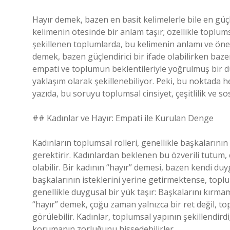
Hayır demek, bazen en basit kelimelerle bile en güçl
kelimenin ötesinde bir anlam taşır; özellikle toplumsa
şekillenen toplumlarda, bu kelimenin anlamı ve önem
demek, bazen güçlendirici bir ifade olabilirken bazen
empati ve toplumun beklentileriyle yoğrulmuş bir du
yaklaşım olarak şekillenebiliyor. Peki, bu noktada h
yazıda, bu soruyu toplumsal cinsiyet, çeşitlilik ve so
## Kadınlar ve Hayır: Empati ile Kurulan Denge
Kadınların toplumsal rolleri, genellikle başkalarının
gerektirir. Kadınlardan beklenen bu özverili tutum,
olabilir. Bir kadının “hayır” demesi, bazen kendi duyg
başkalarının isteklerini yerine getirmektense, toplu
genellikle duygusal bir yük taşır: Başkalarını kırm
“hayır” demek, çoğu zaman yalnızca bir ret değil, to
görülebilir. Kadınlar, toplumsal yapının şekillendird
korumanın zorluğunu hissedebilirler.