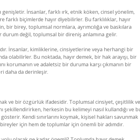
genişletir. İnsanlar, farklı ırk, etnik köken, cinsel yönelim,
rklı biçimlerde hayır diyebilirler. Bu farklılıklar, hayır
n, bir birey, toplumsal normlara, ayrımcılığa ve baskılara
r durum değil, toplumsal bir direniş anlamına gelir.
r. İnsanlar, kimliklerine, cinsiyetlerine veya herhangi bir
ında olabilirler. Bu noktada, hayır demek, bir hak arayışı, bir
arını korumanın ve adaletsiz bir duruma karşı çıkmanın bir
ri daha da derinleşir.
ak ve bir özgürlük ifadesidir. Toplumsal cinsiyet, çeşitlilik v
ı şekillendirirken, herkesin bu kelimeyi nasıl kullandığı ve b
 gösterir. Kendi sınırlarını koymak, kişisel hakları savunmak
reyler için hem de toplumlar için önemli bir adımdır.
bir yolu olarak ne kadar önemli? Toplumda hayır demek