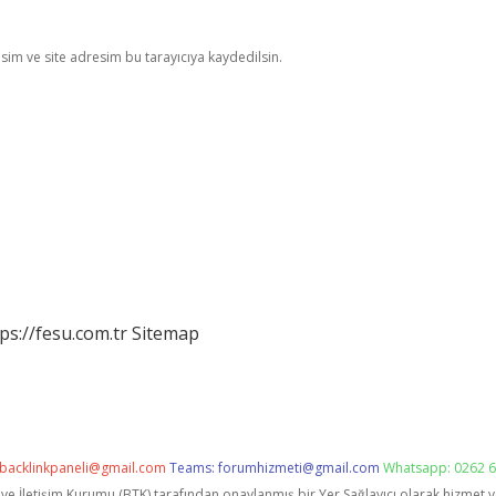
im ve site adresim bu tarayıcıya kaydedilsin.
ps://fesu.com.tr
Sitemap
backlinkpaneli@gmail.com
Teams:
forumhizmeti@gmail.com
Whatsapp: 0262 6
i ve İletişim Kurumu (BTK) tarafından onaylanmış bir Yer Sağlayıcı olarak hizmet 