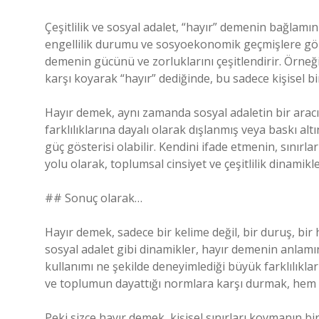
Çeşitlilik ve sosyal adalet, “hayır” demenin bağlamını 
engellilik durumu ve sosyoekonomik geçmişlere göre fa
demenin gücünü ve zorluklarını çeşitlendirir. Örneği
karşı koyarak “hayır” dediğinde, bu sadece kişisel bi
Hayır demek, aynı zamanda sosyal adaletin bir aracıdı
farklılıklarına dayalı olarak dışlanmış veya baskı alt
güç gösterisi olabilir. Kendini ifade etmenin, sınırl
yolu olarak, toplumsal cinsiyet ve çeşitlilik dinamikle
## Sonuç olarak…
Hayır demek, sadece bir kelime değil, bir duruş, bir h
sosyal adalet gibi dinamikler, hayır demenin anlamın
kullanımı ne şekilde deneyimlediği büyük farklılıklar
ve toplumun dayattığı normlara karşı durmak, hem bi
Peki sizce hayır demek, kişisel sınırları koymanın 