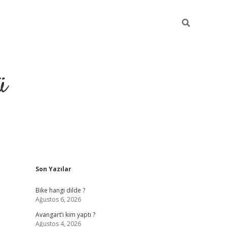
ü
Sidebar
Son Yazılar
grand oper
Bike hangi dilde ?
Ağustos 6, 2026
Avangart’ı kim yaptı ?
Ağustos 4, 2026