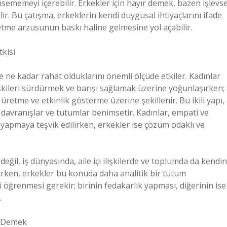
sememeyi içerebilir. Erkekler için hayır demek, bazen işlevse
r. Bu çatışma, erkeklerin kendi duygusal ihtiyaçlarını ifade
tme arzusunun baskı haline gelmesine yol açabilir.
kisi
e ne kadar rahat olduklarını önemli ölçüde etkiler. Kadınlar
işkileri sürdürmek ve barışı sağlamak üzerine yoğunlaşırken;
 üretme ve etkinlik gösterme üzerine şekillenir. Bu ikili yapı,
ı davranışlar ve tutumlar benimsetir. Kadınlar, empati ve
 yapmaya teşvik edilirken, erkekler ise çözüm odaklı ve
 değil, iş dünyasında, aile içi ilişkilerde ve toplumda da kendin
nirken, erkekler bu konuda daha analitik bir tutum
yi öğrenmesi gerekir; birinin fedakarlık yapması, diğerinin ise
.
ır Demek