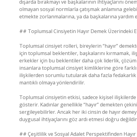
dışarda bırakmayı ve başkalarının ihtiyaçlarını önem
olmayan sosyal normlarla çatışmak anlamına gelebili
etmekte zorlanmalarına, ya da başkalarına yardım e
## Toplumsal Cinsiyetin Hayır Demek Üzerindeki Et
Toplumsal cinsiyet rolleri, bireylerin “hayır” demekt
için toplumsal beklentiler, başkalarını kırmamak, il
erkekler için bu beklentiler daha çok liderlik, çözüm
insanlara toplumsal cinsiyet kimliklerine göre farkl
ilişkilerden sorumlu tutularak daha fazla fedakarlık
mantıklı olmaya yönlendirilir.
Toplumsal cinsiyetin etkisi, sadece kişisel ilişkilerde
gösterir. Kadınlar genellikle “hayır” demekten çeki
sergileyebilirler. Ancak her iki cinsin de hayır deme
duygusal ihtiyaçlarını göz ardı etmesi doğru değildir
## Çeşitlilik ve Sosyal Adalet Perspektifinden Hay