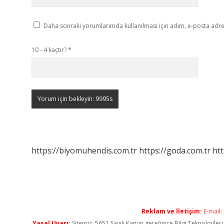
Daha sonraki yorumlarımda kullanılması için adım, e-posta adres
10 - 4 kaçtır?
*
https://biyomuhendis.com.tr
https://goda.com.tr
htt
Reklam ve İletişim:
E-mail:
Yasal Uyarı:
Sitemiz, 5651 Sayılı Kanun gereğince Bilgi Teknolojiler