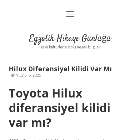
menüyü
Anasayfa
aç
Gizlilik Politikası
Egzotik Hikaye Günlüğü
Yasal Uyarı
Farklı kültürlerle dolu neşeli bilgiler!
Hakkımızda
Hilux Diferansiyel Kilidi Var Mı
Tarih: Eylül 6, 2025
Toyota Hilux
diferansiyel kilidi
var mı?