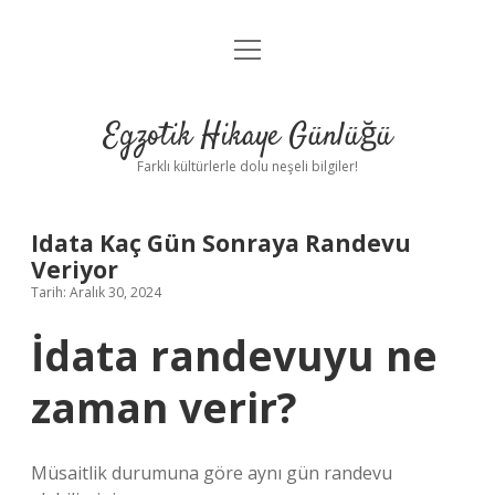
menüyü
Anasayfa
aç
Gizlilik Politikası
Egzotik Hikaye Günlüğü
Yasal Uyarı
Farklı kültürlerle dolu neşeli bilgiler!
Hakkımızda
Idata Kaç Gün Sonraya Randevu
Veriyor
Tarih: Aralık 30, 2024
İdata randevuyu ne
zaman verir?
Müsaitlik durumuna göre aynı gün randevu