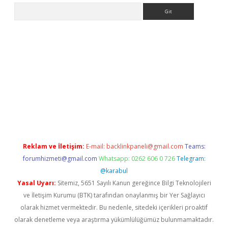
Arama
pera bet güncel giriş
Reklam ve İletişim:
E-mail:
backlinkpaneli@gmail.com
Teams:
forumhizmeti@gmail.com
Whatsapp: 0262 606 0 726
Telegram:
@karabul
Yasal Uyarı:
Sitemiz, 5651 Sayılı Kanun gereğince Bilgi Teknolojileri
ve İletişim Kurumu (BTK) tarafından onaylanmış bir Yer Sağlayıcı
olarak hizmet vermektedir. Bu nedenle, sitedeki içerikleri proaktif
olarak denetleme veya araştırma yükümlülüğümüz bulunmamaktadır.