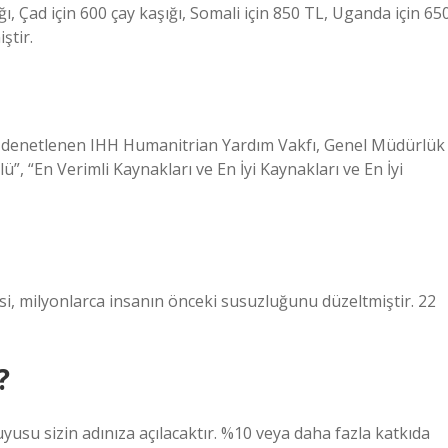
ğı, Çad için 600 çay kaşığı, Somali için 850 TL, Uganda için 65
ştir.
ak denetlenen IHH Humanitrian Yardım Vakfı, Genel Müdürlük
”, “En Verimli Kaynakları ve En İyi Kaynakları ve En İyi
, milyonlarca insanın önceki susuzluğunu düzeltmiştir. 22
?
yusu sizin adınıza açılacaktır. %10 veya daha fazla katkıda