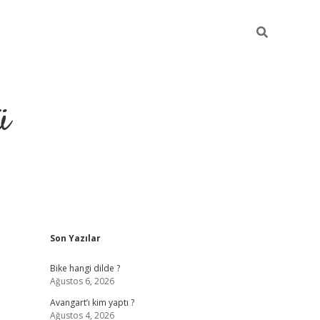
ü
Sidebar
Son Yazılar
grand opera 
Bike hangi dilde ?
Ağustos 6, 2026
Avangart’ı kim yaptı ?
Ağustos 4, 2026