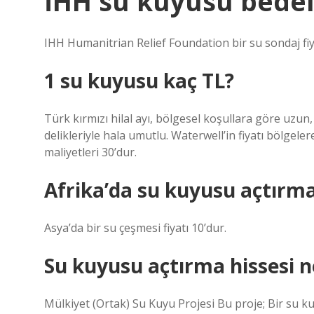
İHH su kuyusu bedel
IHH Humanitrian Relief Foundation bir su sondaj fiya
1 su kuyusu kaç TL?
Türk kırmızı hilal ayı, bölgesel koşullara göre uzun
delikleriyle hala umutlu. Waterwell’in fiyatı bölgel
maliyetleri 30’dur.
Afrika’da su kuyusu açtırm
Asya’da bir su çeşmesi fiyatı 10’dur.
Su kuyusu açtırma hissesi n
Mülkiyet (Ortak) Su Kuyu Projesi Bu proje; Bir su k