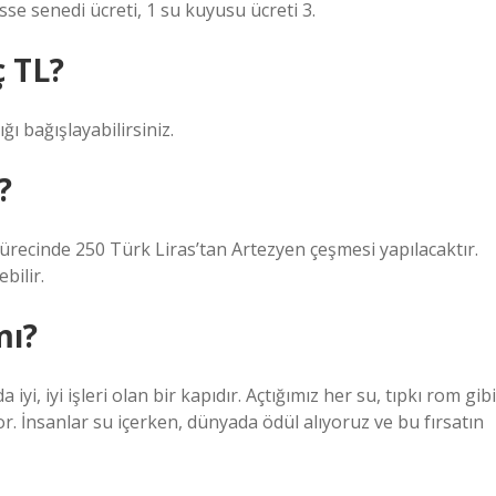
sse senedi ücreti, 1 su kuyusu ücreti 3.
ç TL?
ı bağışlayabilirsiniz.
?
 sürecinde 250 Türk Liras’tan Artezyen çeşmesi yapılacaktır.
bilir.
mı?
yi, iyi işleri olan bir kapıdır. Açtığımız her su, tıpkı rom gibi
. İnsanlar su içerken, dünyada ödül alıyoruz ve bu fırsatın