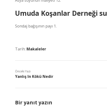
Asya suyunun maliyeti 12.
Umuda Koşanlar Derneği su
Sondaj bağışının payı 1.
Tarih:
Makaleler
Önceki Yazı
Yanlış In Kökü Nedir
Bir yanıt yazın