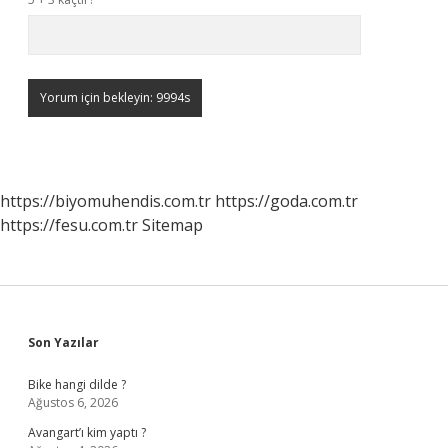
https://biyomuhendis.com.tr
https://goda.com.tr
https://fesu.com.tr
Sitemap
Sidebar
Son Yazılar
Bike hangi dilde ?
Ağustos 6, 2026
Avangart’ı kim yaptı ?