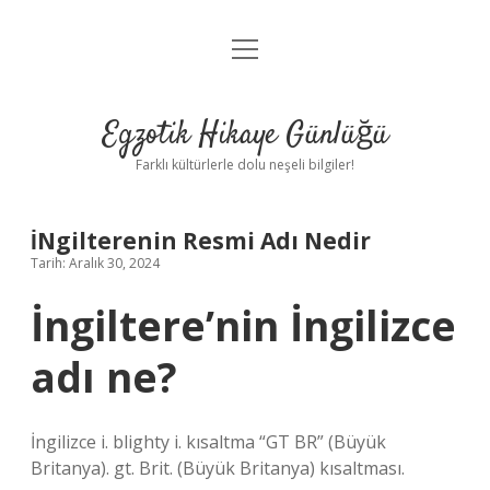
menüyü
Anasayfa
aç
Gizlilik Politikası
Egzotik Hikaye Günlüğü
Yasal Uyarı
Farklı kültürlerle dolu neşeli bilgiler!
Hakkımızda
İNgilterenin Resmi Adı Nedir
Tarih: Aralık 30, 2024
İngiltere’nin İngilizce
adı ne?
İngilizce i. blighty i. kısaltma “GT BR” (Büyük
Britanya). gt. Brit. (Büyük Britanya) kısaltması.