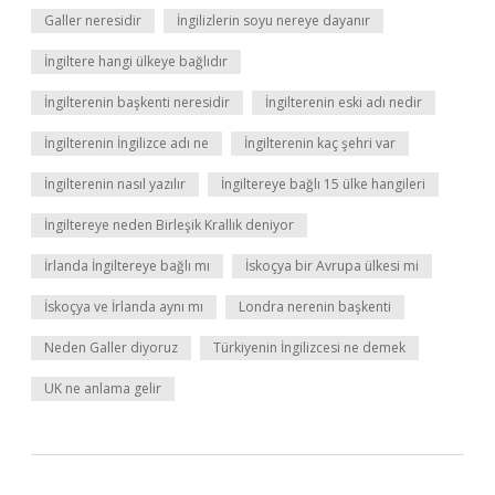
Galler neresidir
İngilizlerin soyu nereye dayanır
İngiltere hangi ülkeye bağlıdır
İngilterenin başkenti neresidir
İngilterenin eski adı nedir
İngilterenin İngilizce adı ne
İngilterenin kaç şehri var
İngilterenin nasıl yazılır
İngiltereye bağlı 15 ülke hangileri
İngiltereye neden Birleşik Krallık deniyor
İrlanda İngiltereye bağlı mı
İskoçya bir Avrupa ülkesi mi
İskoçya ve İrlanda aynı mı
Londra nerenin başkenti
Neden Galler diyoruz
Türkiyenin İngilizcesi ne demek
UK ne anlama gelir