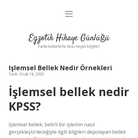
menüyü
Anasayfa
aç
Gizlilik Politikası
Egzotik Hikaye Günlüğü
Yasal Uyarı
Farklı kültürlerle dolu neşeli bilgiler!
Hakkımızda
Işlemsel Bellek Nedir Örnekleri
Tarih: Ocak 18, 2025
İşlemsel bellek nedir
KPSS?
İşlemsel bellek, belirli bir işlemin nasıl
gerçekleştirileceğiyle ilgili bilgileri depolayan bellek