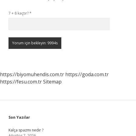
7 + 8 kaçtır?
*
https://biyomuhendis.com.tr
https://goda.com.tr
https://fesu.com.tr
Sitemap
Sidebar
Son Yazılar
Kalça spazmı nedir ?
Ağustos 7, 2026