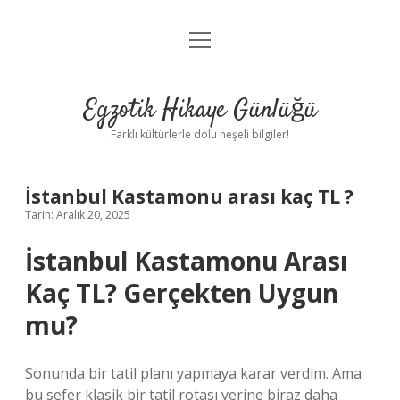
menüyü
Anasayfa
aç
Gizlilik Politikası
Egzotik Hikaye Günlüğü
Yasal Uyarı
Farklı kültürlerle dolu neşeli bilgiler!
Hakkımızda
İstanbul Kastamonu arası kaç TL ?
Tarih: Aralık 20, 2025
İstanbul Kastamonu Arası
Kaç TL? Gerçekten Uygun
mu?
Sonunda bir tatil planı yapmaya karar verdim. Ama
bu sefer klasik bir tatil rotası yerine biraz daha